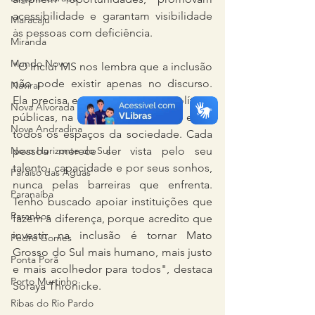
acessibilidade e garantam visibilidade 
Maracaju
às pessoas com deficiência.
Miranda
Mundo Novo
"O Inclui MS nos lembra que a inclusão 
não pode existir apenas no discurso. 
Naviraí
Ela precisa estar presente nas políticas 
Nova Alvorada do Sul
públicas, na cultura, na educação e em 
Nova Andradina
todos os espaços da sociedade. Cada 
pessoa merece ser vista pelo seu 
Novo Horizonte do Sul
talento, capacidade e por seus sonhos, 
Paraíso das Águas
nunca pelas barreiras que enfrenta. 
Paranaíba
Tenho buscado apoiar instituições que 
Paranhos
fazem a diferença, porque acredito que 
investir na inclusão é tornar Mato 
Pedro Gomes
Grosso do Sul mais humano, mais justo 
Ponta Porã
e mais acolhedor para todos", destaca 
Porto Murtinho
Soraya Thronicke.
Ribas do Rio Pardo