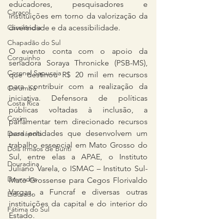
educadores, pesquisadores e 
Caracol
instituições em torno da valorização da 
Cassilândia
diversidade e da acessibilidade.
Chapadão do Sul
O evento conta com o apoio da 
Corguinho
senadora Soraya Thronicke (PSB-MS), 
Coronel Sapucaia
que destinou R$ 20 mil em recursos 
para contribuir com a realização da 
Corumbá
iniciativa. Defensora de políticas 
Costa Rica
públicas voltadas à inclusão, a 
Coxim
parlamentar tem direcionado recursos 
para entidades que desenvolvem um 
Deodápolis
trabalho essencial em Mato Grosso do 
Dois Irmãos de Buriti
Sul, entre elas a APAE, o Instituto 
Douradina
Juliano Varela, o ISMAC – Instituto Sul-
Dourados
Mato-Grossense para Cegos Florivaldo 
Vargas, a Funcraf e diversas outras 
Eldorado
instituições da capital e do interior do 
Fátima do Sul
Estado.