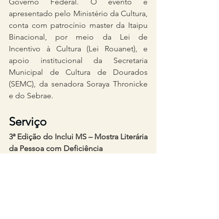
Governo Federal. O evento é 
apresentado pelo Ministério da Cultura, 
conta com patrocínio master da Itaipu 
Binacional, por meio da Lei de 
Incentivo à Cultura (Lei Rouanet), e 
apoio institucional da Secretaria 
Municipal de Cultura de Dourados 
(SEMC), da senadora Soraya Thronicke 
e do Sebrae.
Serviço
3ª Edição do Inclui MS – Mostra Literária 
da Pessoa com Deficiência
Data: 26 e 27 de junho de 2026
Local: Casulo – Espaço de Cultura e 
Arte
Endereço: Rua Reinaldo Bianchi, 398 – 
Parque Alvorada – Dourados (MS)
Horário: atividades a partir das 8h; Feira 