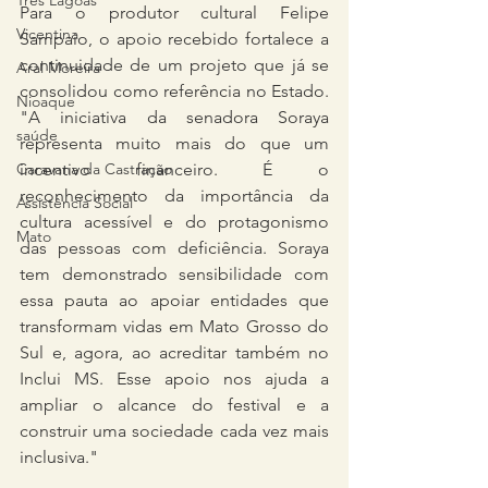
Três Lagoas
Para o produtor cultural Felipe 
Vicentina
Sampaio, o apoio recebido fortalece a 
continuidade de um projeto que já se 
Aral Moreira
consolidou como referência no Estado. 
Nioaque
"A iniciativa da senadora Soraya 
saúde
representa muito mais do que um 
incentivo financeiro. É o 
Caravana da Castração
reconhecimento da importância da 
Assistência Social
cultura acessível e do protagonismo 
Mato
das pessoas com deficiência. Soraya 
tem demonstrado sensibilidade com 
essa pauta ao apoiar entidades que 
transformam vidas em Mato Grosso do 
Sul e, agora, ao acreditar também no 
Inclui MS. Esse apoio nos ajuda a 
ampliar o alcance do festival e a 
construir uma sociedade cada vez mais 
inclusiva."