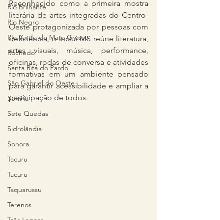
Reconhecido como a primeira mostra 
Rio Brilhante
literária de artes integradas do Centro-
Rio Negro
Oeste protagonizada por pessoas com 
Rio Verde do Mato Grosso
deficiência, o Inclui MS reúne literatura, 
artes visuais, música, performance, 
Rochedo
oficinas, rodas de conversa e atividades 
Santa Rita do Pardo
formativas em um ambiente pensado 
São Gabriel do Oeste
para garantir acessibilidade e ampliar a 
participação de todos.
Selvíria
Sete Quedas
Sidrolândia
Sonora
Tacuru
Tacuru
Taquarussu
Terenos