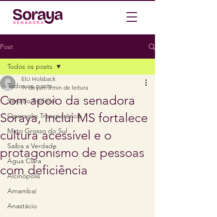
Post
Todos os posts
Elci Holsback
Todos os posts
19 de jun.
3 min de leitura
Com apoio da senadora
Senado Federal
Soraya, Inclui MS fortalece
Operação Transparência
Mato Grosso do Sul
cultura acessível e o
Saiba a Verdade
protagonismo de pessoas
Água Clara
com deficiência
Alcinópolis
Amambaí
Anastácio