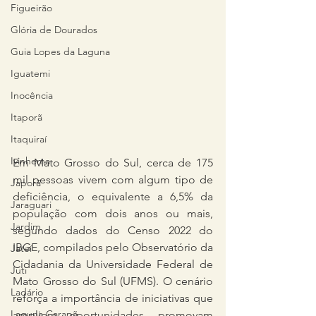
Figueirão
Glória de Dourados
Guia Lopes da Laguna
Iguatemi
Inocência
Itaporã
Itaquiraí
Ivinhema
Em Mato Grosso do Sul, cerca de 175 
mil pessoas vivem com algum tipo de 
Japorã
deficiência, o equivalente a 6,5% da 
Jaraguari
população com dois anos ou mais, 
Jardim
segundo dados do Censo 2022 do 
IBGE, compilados pelo Observatório da 
Jateí
Cidadania da Universidade Federal de 
Juti
Mato Grosso do Sul (UFMS). O cenário 
Ladário
reforça a importância de iniciativas que 
Laguna Carapã
ampliem oportunidades, promovam 