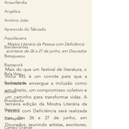
Anaurilândia
Angélica
Antônio João
Aparecida do Taboado
Aquidauana
Mostra Literária da Pessoa com Deficiência 
Bandeirantes
acontece de 26 a 27 de junho, em Dourados
Bataguassu
Baytaporã
Mais do que um festival de literatura, o 
Bela Vista
Inclui MS é um convite para que a 
Bodoquena
sociedade enxergue a inclusão como 
um direito, um compromisso coletivo e 
Bonito
um caminho para transformar vidas. A 
Brasilândia
terceira edição da Mostra Literária da 
Caarapó
Pessoa com Deficiência será realizada 
nos dias 26 e 27 de junho, em 
Camapuã
Dourados, reunindo artistas, escritores, 
Campo Grande