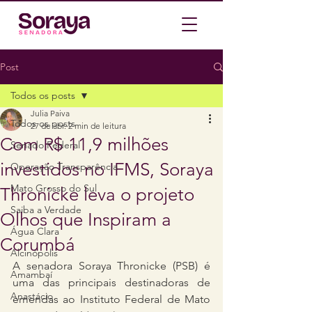
Post
Todos os posts
Julia Paiva
Todos os posts
27 de abr.
2 min de leitura
Com R$ 11,9 milhões
Senado Federal
investidos no IFMS, Soraya
Operação Transparência
Mato Grosso do Sul
Thronicke leva o projeto
Saiba a Verdade
Olhos que Inspiram a
Água Clara
Corumbá
Alcinópolis
A senadora Soraya Thronicke (PSB) é 
Amambaí
uma das principais destinadoras de 
Anastácio
emendas ao Instituto Federal de Mato 