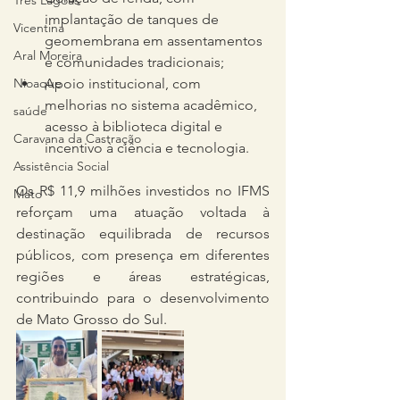
Três Lagoas
implantação de tanques de 
Vicentina
geomembrana em assentamentos 
Aral Moreira
e comunidades tradicionais;
Apoio institucional, com 
Nioaque
melhorias no sistema acadêmico, 
saúde
acesso à biblioteca digital e 
Caravana da Castração
incentivo à ciência e tecnologia.
Assistência Social
Os R$ 11,9 milhões investidos no IFMS 
Mato
reforçam uma atuação voltada à 
destinação equilibrada de recursos 
públicos, com presença em diferentes 
regiões e áreas estratégicas, 
contribuindo para o desenvolvimento 
de Mato Grosso do Sul.