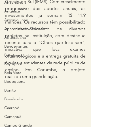
Grosso do Sul (IFMS). Com crescimento 
Anaurilândia
progressivo dos aportes anuais, os 
Angélica
investimentos já somam R$ 11,9 
Antônio João
milhões. Os recursos têm possibilitado 
Aparecida do Taboado
o desenvolvimento de diversos 
projetos na instituição, com destaque 
Aquidauana
recente para o “Olhos que Inspiram”, 
Bandeirantes
iniciativa que leva exames 
Bataguassu
oftalmológicos e a entrega gratuita de 
óculos a estudantes da rede pública de 
Baytaporã
ensino. Em Corumbá, o projeto 
Bela Vista
realizou uma grande ação.
Bodoquena
Bonito
Brasilândia
Caarapó
Camapuã
Campo Grande