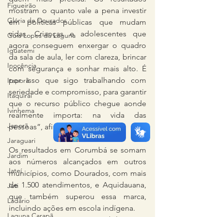
Figueirão
mostram o quanto vale a pena investir 
Glória de Dourados
em políticas públicas que mudam 
vidas. Crianças e adolescentes que 
Guia Lopes da Laguna
agora conseguem enxergar o quadro 
Iguatemi
da sala de aula, ler com clareza, brincar 
Inocência
com segurança e sonhar mais alto. É 
por isso que sigo trabalhando com 
Itaporã
seriedade e compromisso, para garantir 
Itaquiraí
que o recurso público chegue aonde 
Ivinhema
realmente importa: na vida das 
Japorã
pessoas”, afirmou.
Jaraguari
Os resultados em Corumbá se somam 
Jardim
aos números alcançados em outros 
Jateí
municípios, como Dourados, com mais 
de 1.500 atendimentos, e Aquidauana, 
Juti
que também superou essa marca, 
Ladário
incluindo ações em escola indígena.
Laguna Carapã