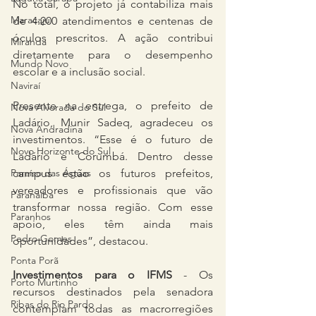
No total, o projeto já contabiliza mais 
Maracaju
de 4.200 atendimentos e centenas de 
óculos prescritos. A ação contribui 
Miranda
diretamente para o desempenho 
Mundo Novo
escolar e a inclusão social.
Naviraí
Presente na entrega, o prefeito de 
Nova Alvorada do Sul
Ladário, Munir Sadeq, agradeceu os 
Nova Andradina
investimentos. “Esse é o futuro de 
Novo Horizonte do Sul
Ladário e Corumbá. Dentro desse 
campus estão os futuros prefeitos, 
Paraíso das Águas
vereadores e profissionais que vão 
Paranaíba
transformar nossa região. Com esse 
Paranhos
apoio, eles têm ainda mais 
Pedro Gomes
oportunidades”, destacou.
Ponta Porã
Investimentos para o IFMS
 - Os 
Porto Murtinho
recursos destinados pela senadora 
Ribas do Rio Pardo
contemplam todas as macrorregiões 