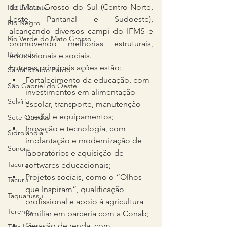
de Mato Grosso do Sul (Centro-Norte, 
Rio Brilhante
Leste, Pantanal e Sudoeste), 
Rio Negro
alcançando diversos campi do IFMS e 
Rio Verde do Mato Grosso
promovendo melhorias estruturais, 
Rochedo
educacionais e sociais.
Entre as principais ações estão:
Santa Rita do Pardo
Fortalecimento da educação, com 
São Gabriel do Oeste
investimentos em alimentação 
Selvíria
escolar, transporte, manutenção 
predial e equipamentos;
Sete Quedas
Inovação e tecnologia, com 
Sidrolândia
implantação e modernização de 
Sonora
laboratórios e aquisição de 
Tacuru
softwares educacionais;
Projetos sociais, como o “Olhos 
Tacuru
que Inspiram”, qualificação 
Taquarussu
profissional e apoio à agricultura 
Terenos
familiar em parceria com a Conab;
Geração de renda, com 