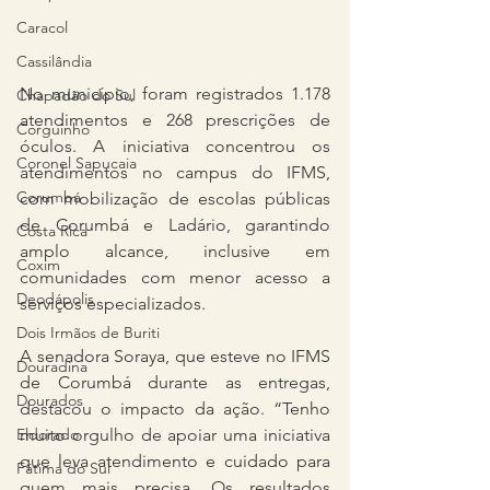
Caracol
Cassilândia
No município, foram registrados 1.178 
Chapadão do Sul
atendimentos e 268 prescrições de 
Corguinho
óculos. A iniciativa concentrou os 
Coronel Sapucaia
atendimentos no campus do IFMS, 
Corumbá
com mobilização de escolas públicas 
de Corumbá e Ladário, garantindo 
Costa Rica
amplo alcance, inclusive em 
Coxim
comunidades com menor acesso a 
Deodápolis
serviços especializados.
Dois Irmãos de Buriti
A senadora Soraya, que esteve no IFMS 
Douradina
de Corumbá durante as entregas, 
Dourados
destacou o impacto da ação. “Tenho 
muito orgulho de apoiar uma iniciativa 
Eldorado
que leva atendimento e cuidado para 
Fátima do Sul
quem mais precisa. Os resultados 