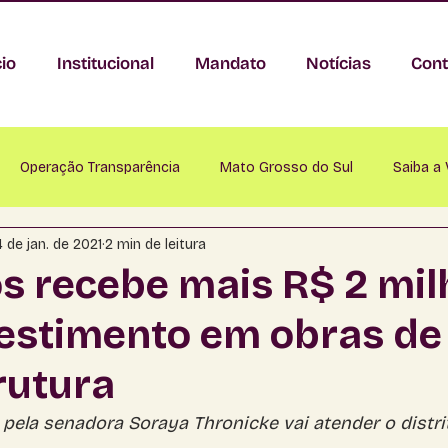
cio
Institucional
Mandato
Notícias
Cont
Operação Transparência
Mato Grosso do Sul
Saiba a
4 de jan. de 2021
2 min de leitura
nastácio
Anaurilândia
Angélica
Antônio João
A
s recebe mais R$ 2 mil
vestimento em obras de
Bataguassu
Baytaporã
Bela Vista
Bodoquena
rutura
mapuã
Campo Grande
Caracol
Cassilândia
Ch
pela senadora Soraya Thronicke vai atender o distr