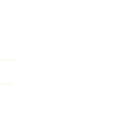
rte Mariz,
ra, 879