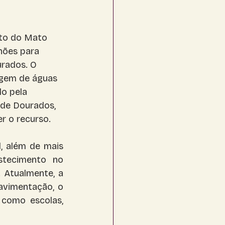
to do Mato 
hões para 
rados. O 
agem de águas 
o pela 
de Dourados, 
r o recurso. 
 além de mais 
stecimento no 
 Atualmente, a 
vimentação, o 
como escolas, 