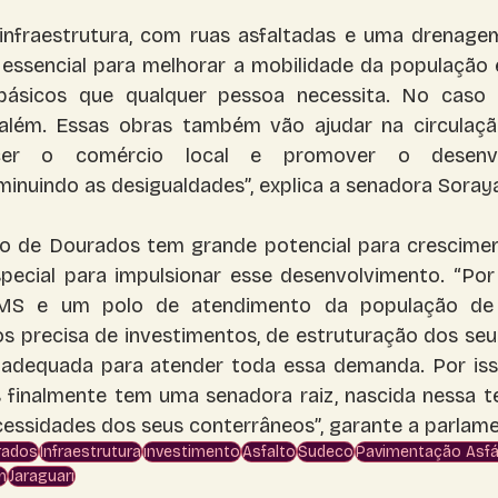
infraestrutura, com ruas asfaltadas e uma drenage
 essencial para melhorar a mobilidade da população 
 básicos que qualquer pessoa necessita. No caso d
 além. Essas obras também vão ajudar na circulaçã
alecer o comércio local e promover o desenv
inuindo as desigualdades”, explica a senadora Soraya
pio de Dourados tem grande potencial para crescimen
ecial para impulsionar esse desenvolvimento. “Por 
MS e um polo de atendimento da população de v
s precisa de investimentos, de estruturação dos seus
 adequada para atender toda essa demanda. Por isso,
 finalmente tem uma senadora raiz, nascida nessa te
essidades dos seus conterrâneos”, garante a parlame
rados
Infraestrutura
investimento
Asfalto
Sudeco
Pavimentação Asfá
m
Jaraguari