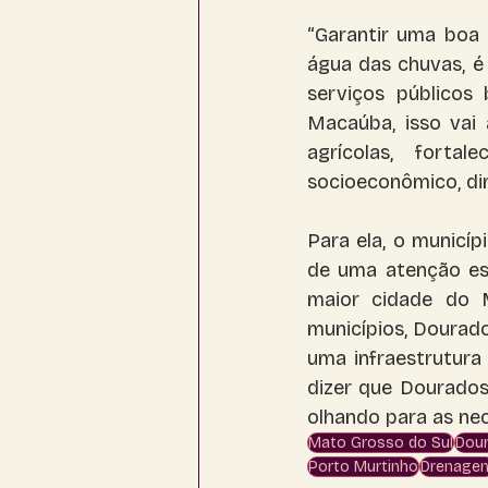
“Garantir uma boa 
água das chuvas, é
serviços públicos
Macaúba, isso vai
agrícolas, fort
socioeconômico, dim
Para ela, o municí
de uma atenção esp
maior cidade do 
municípios, Dourado
uma infraestrutura
dizer que Dourados
olhando para as nec
Mato Grosso do Sul
Dou
Porto Murtinho
Drenage