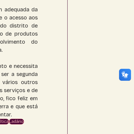
m adequada da 
e o acesso aos 
o distrito de 
o de produtos 
olvimento do 
. 
to e necessita 
ser a segunda 
ários outros 
 serviços e de 
 fico feliz em 
rra e que está 
ntar.
ltica
Ladário