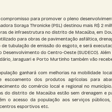
 compromisso para promover o pleno desenvolvimen
nadora Soraya Thronicke (PSL) destinou mais R$ 2 mil
ras de infraestrutura no distrito de Macaúba, em Dou
utilizado para obras de pavimentação asfáltica, dren
ão de tubulação de emissão do esgoto, e será executad
o Desenvolvimento do Centro-Oeste (SUDECO). Além 
dário, Jaraguari e Porto Murtinho também vão recebe
pulação ganhará com melhorias na mobilidade local,
vre escoamento dos produtos agrícolas para aba
ecimento do comércio local e regional no município.
as do distrito de Macaúba estão sem drenagem e pa
bém o acesso da população aos serviços públicos, 
centros esportivos etc.  