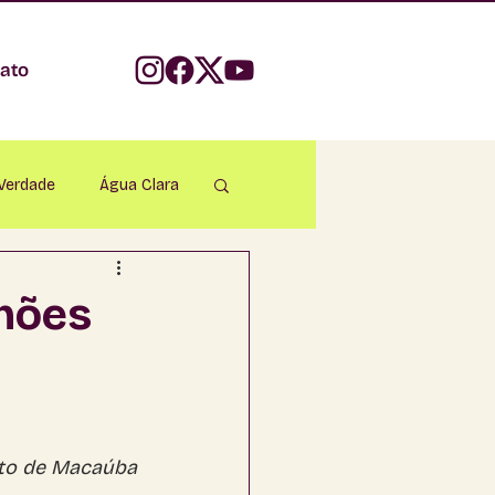
ato
 Verdade
Água Clara
parecida do Taboado
hões
Bonito
apadão do Sul
ito de Macaúba