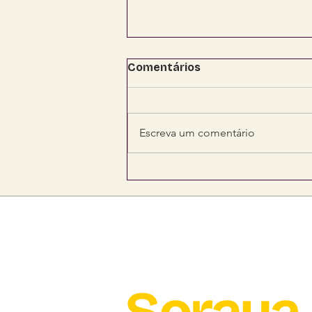
Comentários
Escreva um comentário
Senadora Soraya viabiliza
R$ 4,2 milhões para
fortalecer saúde,
segurança e
infraestrutura em Mato
Grosso do Sul