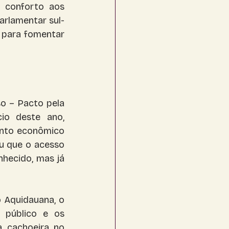
 conforto aos 
arlamentar sul-
 para fomentar 
o – Pacto pela 
io deste ano, 
nto econômico 
u que o acesso 
hecido, mas já 
Aquidauana, o 
 público e os 
 cachoeira no 