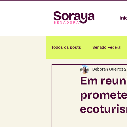
Iní
Todos os posts
Senado Federal
Deborah Queiroz
2
Alcinópolis
Amambaí
A
Em reun
promete
Aquidauana
Bandeirantes
ecoturis
Brasilândia
Caarapó
Ca