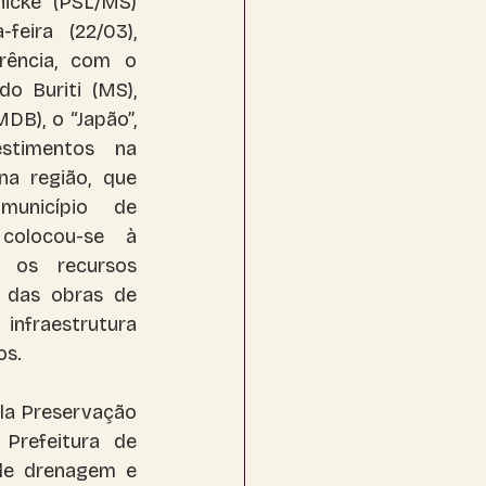
icke (PSL/MS) 
feira (22/03), 
ência, com o 
o Buriti (MS), 
B), o “Japão”, 
stimentos na 
a região, que 
nicípio de 
colocou-se à 
 os recursos 
o das obras de 
infraestrutura 
os.
la Preservação 
refeitura de 
de drenagem e 