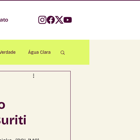
ato
 Verdade
Água Clara
parecida do Taboado
o
Bonito
uriti
apadão do Sul