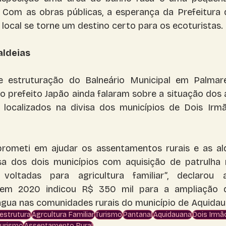
 Com as obras públicas, a esperança da Prefeitura 
o local se torne um destino certo para os ecoturistas.
aldeias
 estruturação do Balneário Municipal em Palmare
o prefeito Japão ainda falaram sobre a situação dos
s localizados na divisa dos municípios de Dois Irmã
meti em ajudar os assentamentos rurais e as alde
isa dos dois municípios com aquisição de patrulha 
s voltadas para agricultura familiar”, declarou a
em 2020 indicou R$ 350 mil para a ampliação d
gua nas comunidades rurais do município de Aquidaua
aestrutura
Agrcultura Familiar
Turismo
Pantanal
Aquidauana
Dois Irmão
urismo
Assentamento Rural