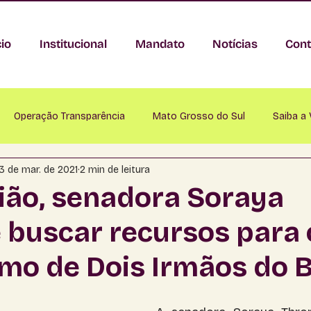
cio
Institucional
Mandato
Notícias
Cont
Operação Transparência
Mato Grosso do Sul
Saiba a
3 de mar. de 2021
2 min de leitura
nastácio
Anaurilândia
Angélica
Antônio João
A
ião, senadora Soraya
 buscar recursos para 
Bataguassu
Baytaporã
Bela Vista
Bodoquena
mo de Dois Irmãos do B
mapuã
Campo Grande
Caracol
Cassilândia
Ch