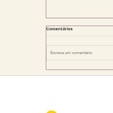
Comentários
Escreva um comentário
Senadora Soraya viabiliza
R$ 4,2 milhões para
fortalecer saúde,
segurança e
infraestrutura em Mato
Grosso do Sul