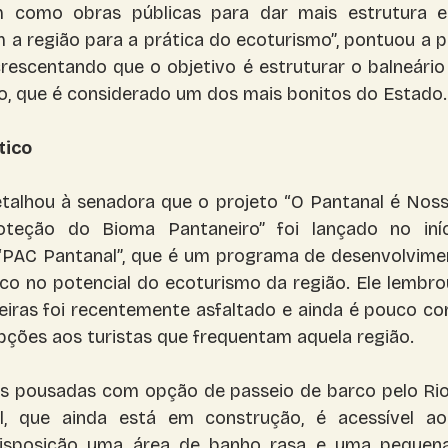
 como obras públicas para dar mais estrutura e
 a região para a prática do ecoturismo”, pontuou a p
rescentando que o objetivo é estruturar o balneário
to, que é considerado um dos mais bonitos do Estado.
tico
etalhou à senadora que o projeto “O Pantanal é Noss
teção do Bioma Pantaneiro” foi lançado no iníc
“PAC Pantanal”, que é um programa de desenvolvime
co no potencial do ecoturismo da região. Ele lembro
eiras foi recentemente asfaltado e ainda é pouco con
pções aos turistas que frequentam aquela região.
s pousadas com opção de passeio de barco pelo Rio 
al, que ainda está em construção, é acessível ao
disposição uma área de banho rasa e uma pequena