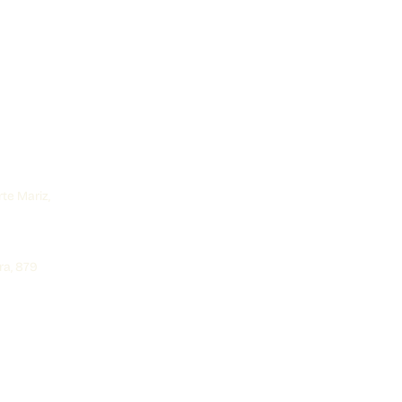
rte Mariz,
ra, 879