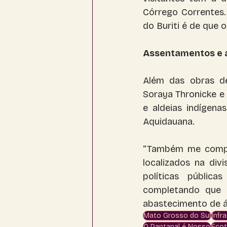
Córrego Correntes.
do Buriti é de que 
Assentamentos e 
Além das obras de
Soraya Thronicke e 
e aldeias indígena
Aquidauana.
“Também me compro
localizados na div
políticas pública
completando que 
abastecimento de á
Mato Grosso do Sul
Infr
O Pantanal é Nosso
Ecot