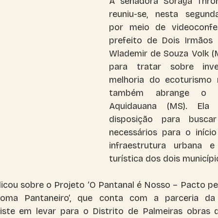
A senadora Soraya Thron
reuniu-se, nesta segunda-
Corumbá
Costa Rica
por meio de videoconfer
prefeito de Dois Irmãos d
Wlademir de Souza Volk (MD
para tratar sobre inve
melhoria do ecoturismo n
também abrange o mu
Aquidauana (MS). Ela 
disposição para buscar
necessários para o iníci
infraestrutura urbana e 
turística dos dois municípi
licou sobre o Projeto ‘O Pantanal é Nosso – Pacto pe
oma Pantaneiro’, que conta com a parceria da P
iste em levar para o Distrito de Palmeiras obras 