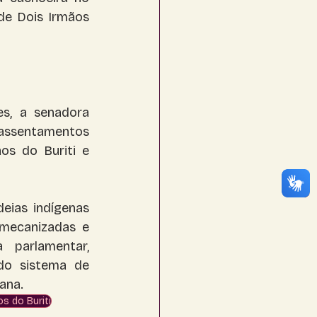
de Dois Irmãos 
s, a senadora 
 assentamentos 
os do Buriti e 
ias indígenas 
mecanizadas e 
 parlamentar, 
o sistema de 
na.​
s do Buriti