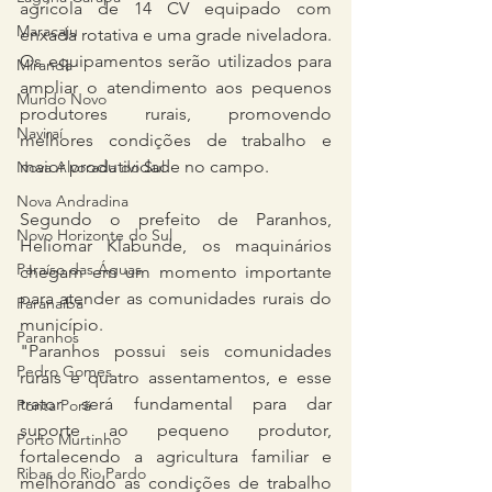
agrícola de 14 CV equipado com 
Maracaju
enxada rotativa e uma grade niveladora. 
Os equipamentos serão utilizados para 
Miranda
ampliar o atendimento aos pequenos 
Mundo Novo
produtores rurais, promovendo 
Naviraí
melhores condições de trabalho e 
maior produtividade no campo.
Nova Alvorada do Sul
Nova Andradina
Segundo o prefeito de Paranhos, 
Novo Horizonte do Sul
Heliomar Klabunde, os maquinários 
Paraíso das Águas
chegam em um momento importante 
para atender as comunidades rurais do 
Paranaíba
município.
Paranhos
"Paranhos possui seis comunidades 
Pedro Gomes
rurais e quatro assentamentos, e esse 
trator será fundamental para dar 
Ponta Porã
suporte ao pequeno produtor, 
Porto Murtinho
fortalecendo a agricultura familiar e 
Ribas do Rio Pardo
melhorando as condições de trabalho 