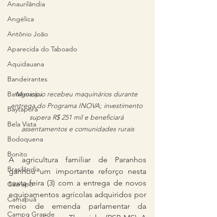
Anaurilândia
Angélica
Antônio João
Aparecida do Taboado
Aquidauana
Bandeirantes
Município recebeu maquinários durante 
Bataguassu
entrega do Programa INOVA; investimento 
Baytaporã
supera R$ 251 mil e beneficiará 
Bela Vista
assentamentos e comunidades rurais
Bodoquena
Bonito
A agricultura familiar de Paranhos 
Brasilândia
ganhou um importante reforço nesta 
sexta-feira (3) com a entrega de novos 
Caarapó
equipamentos agrícolas adquiridos por 
Camapuã
meio de emenda parlamentar da 
Campo Grande