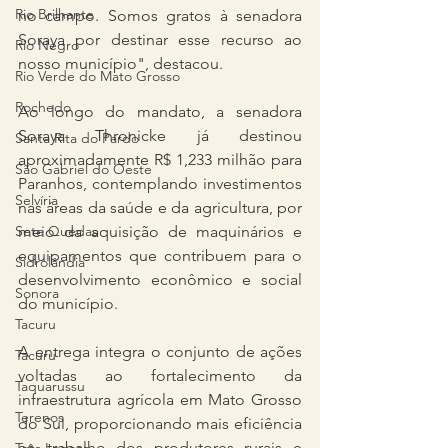
Rio Brilhante
no campo. Somos gratos à senadora 
Soraya por destinar esse recurso ao 
Rio Negro
nosso município", destacou.
Rio Verde do Mato Grosso
Rochedo
Ao longo do mandato, a senadora 
Soraya Thronicke já destinou 
Santa Rita do Pardo
aproximadamente R$ 1,233 milhão para 
São Gabriel do Oeste
Paranhos, contemplando investimentos 
Selvíria
nas áreas da saúde e da agricultura, por 
Sete Quedas
meio da aquisição de maquinários e 
equipamentos que contribuem para o 
Sidrolândia
desenvolvimento econômico e social 
Sonora
do município.
Tacuru
A entrega integra o conjunto de ações 
Tacuru
voltadas ao fortalecimento da 
Taquarussu
infraestrutura agrícola em Mato Grosso 
Terenos
do Sul, proporcionando mais eficiência 
ao trabalho dos produtores rurais e 