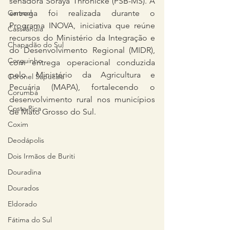
senadora Soraya Thronicke (PSB-MS). A 
entrega foi realizada durante o 
Caracol
Programa INOVA, iniciativa que reúne 
Cassilândia
recursos do Ministério da Integração e 
Chapadão do Sul
do Desenvolvimento Regional (MIDR), 
Corguinho
com entrega operacional conduzida 
pelo Ministério da Agricultura e 
Coronel Sapucaia
Pecuária (MAPA), fortalecendo o 
Corumbá
desenvolvimento rural nos municípios 
Costa Rica
de Mato Grosso do Sul.
Coxim
Deodápolis
Dois Irmãos de Buriti
Douradina
Dourados
Eldorado
Fátima do Sul