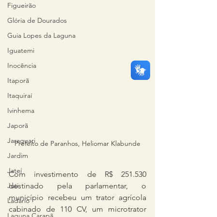
Figueirão
Glória de Dourados
Guia Lopes da Laguna
Iguatemi
Inocência
Itaporã
Itaquiraí
Ivinhema
Japorã
Jaraguari
Prefeito de Paranhos, Heliomar Klabunde
Jardim
Jateí
Com investimento de R$ 251.530 
Juti
destinado pela parlamentar, o 
município recebeu um trator agrícola 
Ladário
cabinado de 110 CV, um microtrator 
Laguna Carapã