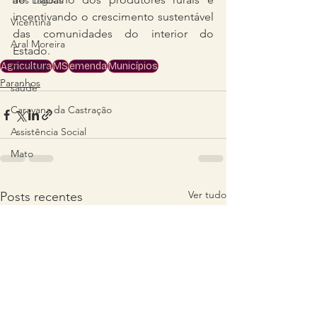
Três Lagoas
incentivando o crescimento sustentável 
Vicentina
das comunidades do interior do 
Aral Moreira
Estado.
Nioaque
Agricultura
MS
emenda
Municípios
Paranhos
saúde
Caravana da Castração
Assistência Social
Mato
Ver tudo
Posts recentes