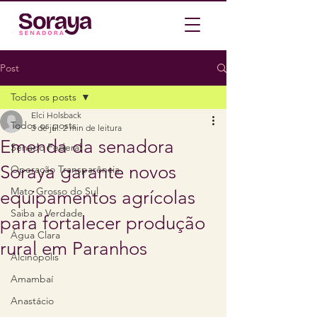
Post
Todos os posts
Elci Holsback
Todos os posts
3 de jul.
2 min de leitura
Emenda da senadora
Senado Federal
Soraya garante novos
Operação Transparência
Mato Grosso do Sul
equipamentos agrícolas
Saiba a Verdade
para fortalecer produção
Água Clara
rural em Paranhos
Alcinópolis
Amambaí
Anastácio