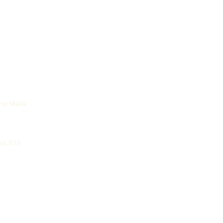
rte Mariz,
ra, 879