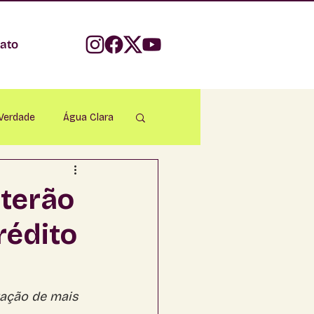
ato
 Verdade
Água Clara
parecida do Taboado
terão
rédito
Bonito
apadão do Sul
zação de mais 