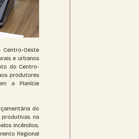
 Centro-Oeste 
rais e urbanos 
nto do Centro-
os produtores 
m a Planície 
çamentária do 
produtivas na 
los incêndios. 
mento Regional 