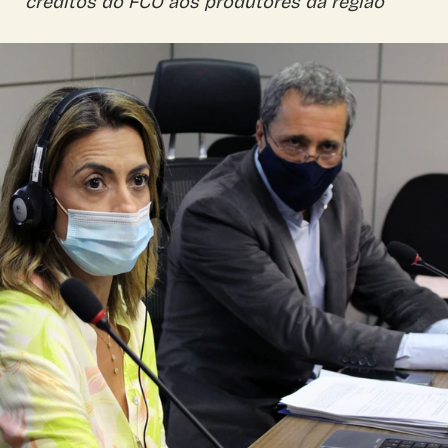
créditos do FCO aos produtores da região
Corumbá
Costa Rica