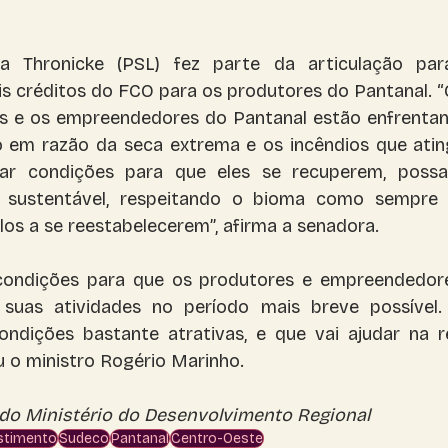
a Thronicke (PSL) fez parte da articulação par
is créditos do FCO para os produtores do Pantanal. “O
is e os empreendedores do Pantanal estão enfrentan
o em razão da seca extrema e os incêndios que ating
r condições para que eles se recuperem, possam
 sustentável, respeitando o bioma como sempre f
los a se reestabelecerem”, afirma a senadora. 
condições para que os produtores e empreendedore
suas atividades no período mais breve possível.
ndições bastante atrativas, e que vai ajudar na r
u o ministro Rogério Marinho. 
o Ministério do Desenvolvimento Regional 
stimento
Sudeco
Pantanal
Centro-Oeste