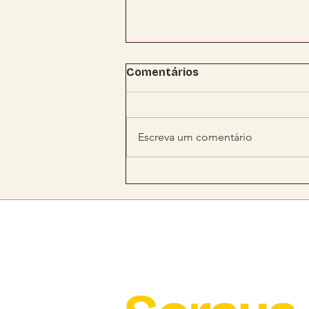
Comentários
Escreva um comentário
Senadora Soraya viabiliza
R$ 4,2 milhões para
fortalecer saúde,
segurança e
infraestrutura em Mato
Grosso do Sul