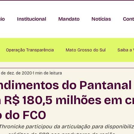
cio
Institucional
Mandato
Notícias
Cont
Operação Transparência
Mato Grosso do Sul
Saiba a
 de dez. de 2020
1 min de leitura
nastácio
Anaurilândia
Angélica
Antônio João
A
dimentos do Pantanal 
 R$ 180,5 milhões em c
Bataguassu
Baytaporã
Bela Vista
Bodoquena
o do FCO
mapuã
Campo Grande
Caracol
Cassilândia
Ch
hronicke participou da articulação para disponibili