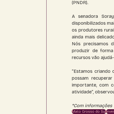
(PNDR).
A senadora Soray
disponibilizados ma
os produtores rura
ainda mais delicad
Nós precisamos da
produzir de forma
recursos vão ajudá-
“Estamos criando 
possam recuperar 
importante, com co
atividade”, observo
*Com informações d
Mato Grosso do Sul
inve