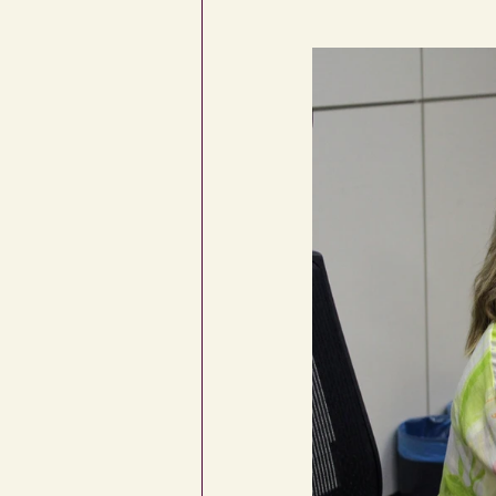
Corguinho
Coronel Sapucaia