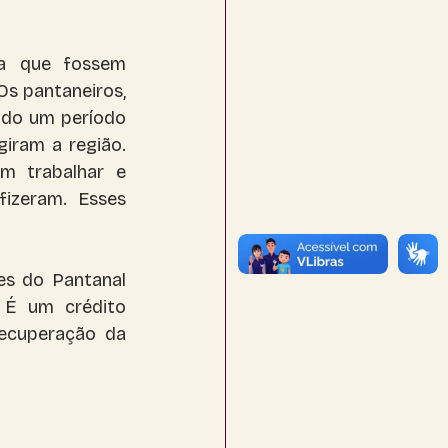
a que fossem 
s pantaneiros, 
do um período 
iram a região. 
 trabalhar e 
izeram. Esses 
s do Pantanal 
 É um crédito 
ecuperação da 