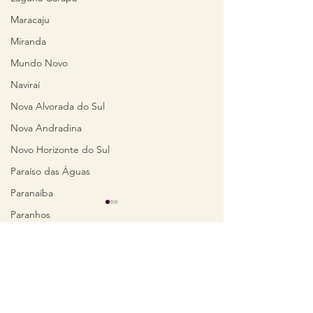
Maracaju
Miranda
Mundo Novo
Naviraí
Nova Alvorada do Sul
Nova Andradina
Novo Horizonte do Sul
Paraíso das Águas
Paranaíba
Paranhos
Pedro Gomes
Ponta Porã
Comentários
Porto Murtinho
Ribas do Rio Pardo
Escreva um comentário