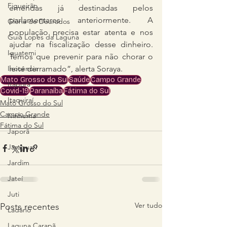
Figueirão
emendas já destinadas pelos 
parlamentares anteriormente. A 
Glória de Dourados
população precisa estar atenta e nos 
Guia Lopes da Laguna
ajudar na fiscalização desse dinheiro. 
Iguatemi
Temos que prevenir para não chorar o 
Inocência
leite derramado”, alerta Soraya. 
Mato Grosso do Sul
Saúde
Campo Grande
Itaporã
Covid-19
Paranaíba
Fátima do Sul
Itaquiraí
Mato Grosso do Sul
Campo Grande
Ivinhema
Fátima do Sul
Japorã
Jaraguari
Jardim
Jateí
Juti
Ver tudo
Posts recentes
Ladário
Laguna Carapã