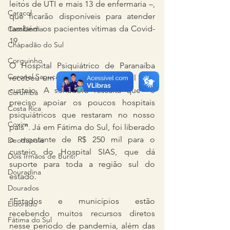
leitos de UTI e mais 13 de enfermaria –, 
Caracol
que ficarão disponíveis para atender 
também os pacientes vítimas da Covid-
Cassilândia
19.
Chapadão do Sul
Corguinho
O Hospital Psiquiátrico de Paranaíba 
Coronel Sapucaia
recebeu um aporte de R$ 300 mil para 
custeio. A senadora ressalta que “é 
Corumbá
preciso apoiar os poucos hospitais 
Costa Rica
psiquiátricos que restaram no nosso 
Coxim
país”. Já em Fátima do Sul, foi liberado 
o montante de R$ 250 mil para o 
Deodápolis
custeio do Hospital SIAS, que dá 
Dois Irmãos de Buriti
suporte para toda a região sul do 
Douradina
estado. 
Dourados
“Estados e municípios estão 
Eldorado
recebendo muitos recursos diretos 
Fátima do Sul
nesse período de pandemia, além das 