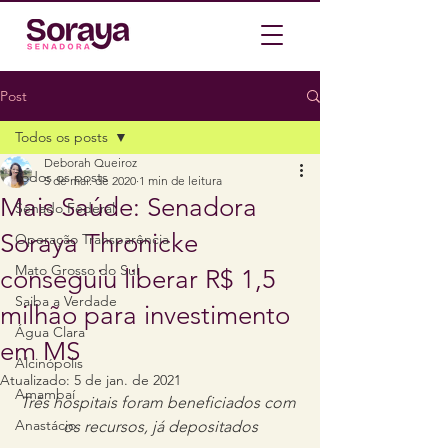
Post
Todos os posts
Deborah Queiroz
Todos os posts
5 de mai. de 2020
1 min de leitura
Mais Saúde: Senadora
Senado Federal
Soraya Thronicke
Operação Transparência
Mato Grosso do Sul
conseguiu liberar R$ 1,5
Saiba a Verdade
milhão para investimento
Água Clara
em MS
Alcinópolis
Atualizado:
5 de jan. de 2021
Amambaí
Três hospitais foram beneficiados com 
Anastácio
os recursos, já depositados