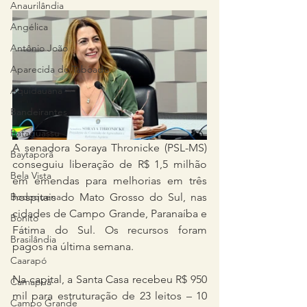
Anaurilândia
Angélica
Antônio João
Aparecida do Taboado
Aquidauana
Bandeirantes
Bataguassu
A senadora Soraya Thronicke (PSL-MS) 
Baytaporã
conseguiu liberação de R$ 1,5 milhão 
Bela Vista
em emendas para melhorias em três 
Bodoquena
hospitais do Mato Grosso do Sul, nas 
cidades de Campo Grande, Paranaíba e 
Bonito
Fátima do Sul. Os recursos foram 
Brasilândia
pagos na última semana. 
Caarapó
Na capital, a Santa Casa recebeu R$ 950 
Camapuã
mil para estruturação de 23 leitos – 10 
Campo Grande