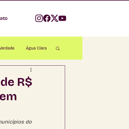
ato
 Verdade
Água Clara
parecida do Taboado
 de R$
 em
Bonito
apadão do Sul
unicípios do 