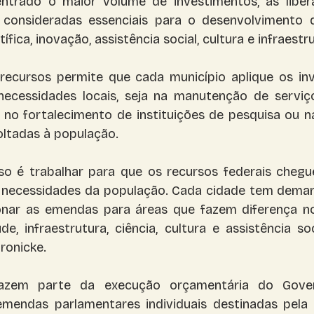
ntrado o maior volume de investimentos, as libe
consideradas essenciais para o desenvolvimento do
fica, inovação, assistência social, cultura e infraestr
 recursos permite que cada município aplique os in
cessidades locais, seja na manutenção de serviços
 no fortalecimento de instituições de pesquisa ou n
voltadas à população.
o é trabalhar para que os recursos federais chegu
necessidades da população. Cada cidade tem demand
nar as emendas para áreas que fazem diferença no 
, infraestrutura, ciência, cultura e assistência soci
ronicke.
zem parte da execução orçamentária do Gover
mendas parlamentares individuais destinadas pela 