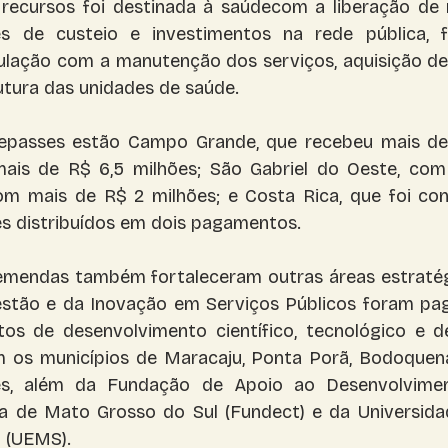
recursos foi destinada à saúdecom a liberação de 
s de custeio e investimentos na rede pública, f
lação com a manutenção dos serviços, aquisição de
utura das unidades de saúde.
repasses estão Campo Grande, que recebeu mais de 
ais de R$ 6,5 milhões; São Gabriel do Oeste, com
com mais de R$ 2 milhões; e Costa Rica, que foi co
es distribuídos em dois pagamentos.
emendas também fortaleceram outras áreas estratégi
estão e da Inovação em Serviços Públicos foram pag
tos de desenvolvimento científico, tecnológico e d
m os municípios de Maracaju, Ponta Porã, Bodoquena
es, além da Fundação de Apoio ao Desenvolvimen
ia de Mato Grosso do Sul (Fundect) e da Universida
 (UEMS).