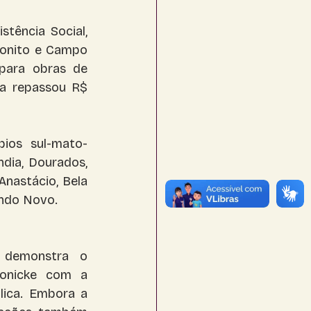
tência Social, 
onito e Campo 
para obras de 
a repassou R$ 
ios sul-mato-
dia, Dourados, 
nastácio, Bela 
undo Novo.
demonstra o 
onicke com a 
ica. Embora a 