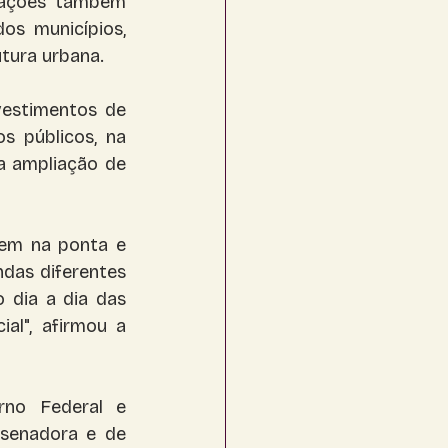
rações também 
s municípios, 
utura urbana.
vestimentos de 
 públicos, na 
a ampliação de 
em na ponta e 
as diferentes 
dia a dia das 
al", afirmou a 
no Federal e 
senadora e de 