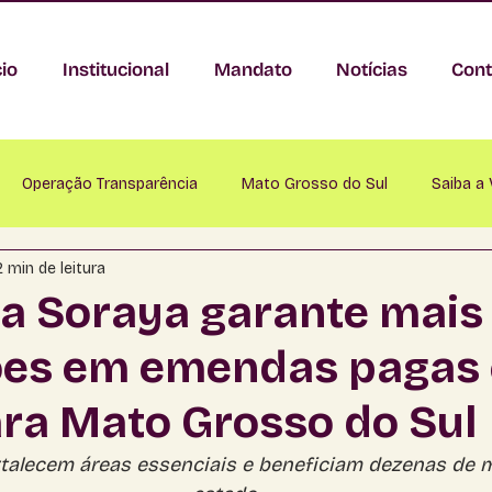
cio
Institucional
Mandato
Notícias
Cont
Operação Transparência
Mato Grosso do Sul
Saiba a
2 min de leitura
nastácio
Anaurilândia
Angélica
Antônio João
A
a Soraya garante mais
ões em emendas pagas
Bataguassu
Baytaporã
Bela Vista
Bodoquena
ra Mato Grosso do Sul
mapuã
Campo Grande
Caracol
Cassilândia
Ch
talecem áreas essenciais e beneficiam dezenas de m