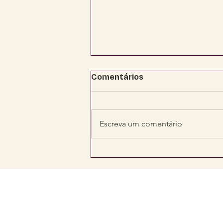
Comentários
Escreva um comentário
Senadora Soraya viabiliza
R$ 4,2 milhões para
fortalecer saúde,
segurança e
infraestrutura em Mato
Grosso do Sul