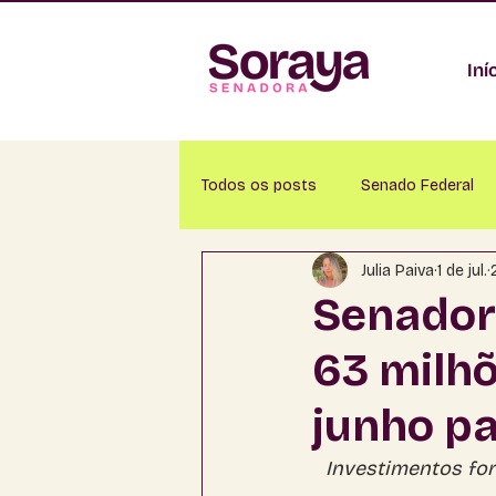
Iní
Todos os posts
Senado Federal
Julia Paiva
1 de jul.
Alcinópolis
Amambaí
A
Senador
63 milh
Aquidauana
Bandeirantes
junho pa
Brasilândia
Caarapó
Ca
Investimentos for