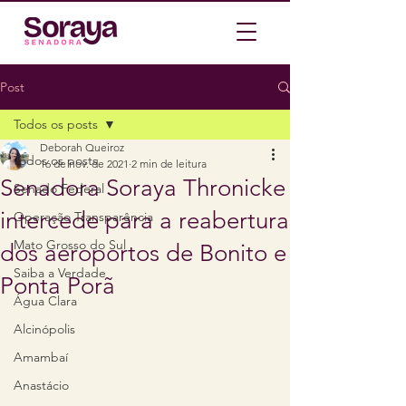
Post
Todos os posts
Deborah Queiroz
Todos os posts
16 de nov. de 2021
2 min de leitura
Senadora Soraya Thronicke
Senado Federal
intercede para a reabertura
Operação Transparência
Mato Grosso do Sul
dos aeroportos de Bonito e
Saiba a Verdade
Ponta Porã
Água Clara
Alcinópolis
Amambaí
Anastácio