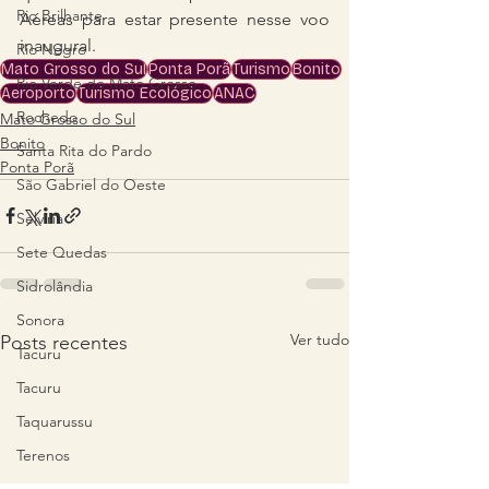
Rio Brilhante
Aéreas para estar presente nesse voo 
inaugural.
Rio Negro
Mato Grosso do Sul
Ponta Porã
Turismo
Bonito
Rio Verde do Mato Grosso
Aeroporto
Turismo Ecológico
ANAC
Rochedo
Mato Grosso do Sul
Bonito
Santa Rita do Pardo
Ponta Porã
São Gabriel do Oeste
Selvíria
Sete Quedas
Sidrolândia
Sonora
Ver tudo
Posts recentes
Tacuru
Tacuru
Taquarussu
Terenos