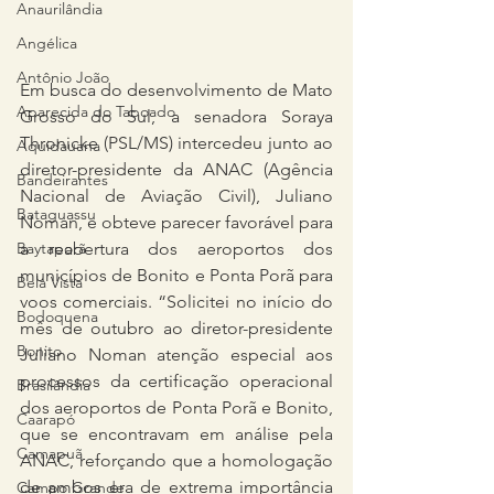
Anaurilândia
Angélica
Antônio João
Em busca do desenvolvimento de Mato 
Aparecida do Taboado
Grosso do Sul, a senadora Soraya 
Thronicke (PSL/MS) intercedeu junto ao 
Aquidauana
diretor-presidente da ANAC (Agência 
Bandeirantes
Nacional de Aviação Civil), Juliano 
Bataguassu
Noman, e obteve parecer favorável para 
a reabertura dos aeroportos dos 
Baytaporã
municípios de Bonito e Ponta Porã para 
Bela Vista
voos comerciais. “Solicitei no início do 
Bodoquena
mês de outubro ao diretor-presidente 
Bonito
Juliano Noman atenção especial aos 
processos da certificação operacional 
Brasilândia
dos aeroportos de Ponta Porã e Bonito, 
Caarapó
que se encontravam em análise pela 
Camapuã
ANAC, reforçando que a homologação 
de ambos era de extrema importância 
Campo Grande