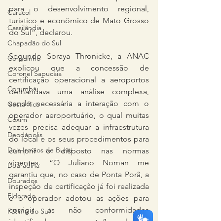
para o desenvolvimento regional, 
Caracol
turístico e econômico de Mato Grosso 
Cassilândia
do Sul”, declarou.
Chapadão do Sul
Segundo Soraya Thronicke, a ANAC 
Corguinho
explicou que a concessão de 
Coronel Sapucaia
certificação operacional a aeroportos 
Corumbá
demandava uma análise complexa, 
sendo necessária a interação com o 
Costa Rica
operador aeroportuário, o qual muitas 
Coxim
vezes precisa adequar a infraestrutura 
Deodápolis
do local e os seus procedimentos para 
Dois Irmãos de Buriti
cumprir o disposto nas normas 
vigentes. “O Juliano Noman me 
Douradina
garantiu que, no caso de Ponta Porã, a 
Dourados
inspeção de certificação já foi realizada 
Eldorado
e o operador adotou as ações para 
corrigir as não conformidades 
Fátima do Sul