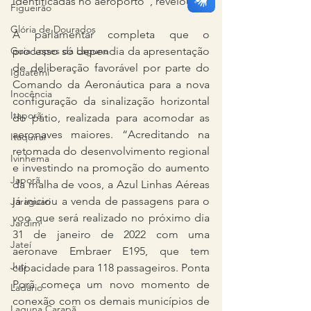
identificadas no aeroporto”, revelou.
Figueirão
Glória de Dourados
A parlamentar completa que o 
processo só dependia da apresentação 
Guia Lopes da Laguna
de deliberação favorável por parte do 
Iguatemi
Comando da Aeronáutica para a nova 
Inocência
configuração da sinalização horizontal 
Itaporã
do pátio, realizada para acomodar as 
aeronaves maiores. “Acreditando na 
Itaquiraí
retomada do desenvolvimento regional 
Ivinhema
e investindo na promoção do aumento 
Japorã
da malha de voos, a Azul Linhas Aéreas 
já iniciou a venda de passagens para o 
Jaraguari
voo que será realizado no próximo dia 
Jardim
31 de janeiro de 2022 com uma 
Jateí
aeronave Embraer E195, que tem 
Juti
capacidade para 118 passageiros. Ponta 
Porã começa um novo momento de 
Ladário
conexão com os demais municípios de 
Laguna Carapã