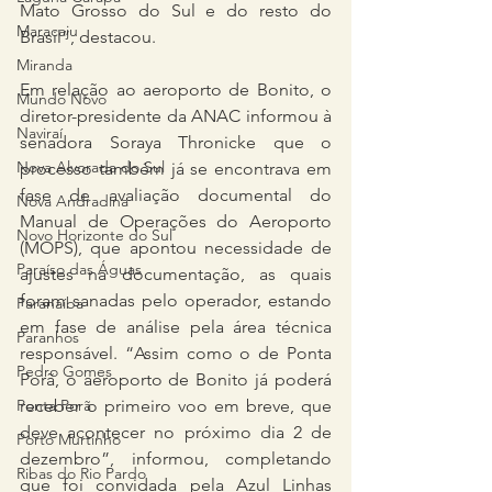
Mato Grosso do Sul e do resto do 
Maracaju
Brasil”, destacou.
Miranda
Em relação ao aeroporto de Bonito, o 
Mundo Novo
diretor-presidente da ANAC informou à 
Naviraí
senadora Soraya Thronicke que o 
Nova Alvorada do Sul
processo também já se encontrava em 
fase de avaliação documental do 
Nova Andradina
Manual de Operações do Aeroporto 
Novo Horizonte do Sul
(MOPS), que apontou necessidade de 
Paraíso das Águas
ajustes na documentação, as quais 
foram sanadas pelo operador, estando 
Paranaíba
em fase de análise pela área técnica 
Paranhos
responsável. “Assim como o de Ponta 
Pedro Gomes
Porã, o aeroporto de Bonito já poderá 
receber o primeiro voo em breve, que 
Ponta Porã
deve acontecer no próximo dia 2 de 
Porto Murtinho
dezembro”, informou, completando 
Ribas do Rio Pardo
que foi convidada pela Azul Linhas 