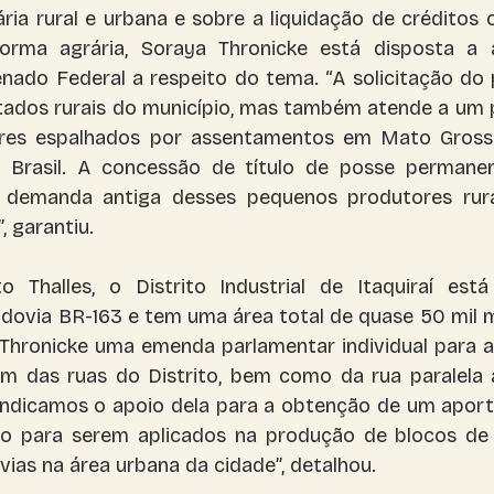
ária rural e urbana e sobre a liquidação de créditos 
orma agrária, Soraya Thronicke está disposta a 
enado Federal a respeito do tema. “A solicitação do p
tados rurais do município, mas também atende a um pl
liares espalhados por assentamentos em Mato Gross
 Brasil. A concessão de título de posse permanen
demanda antiga desses pequenos produtores rura
, garantiu.
 Thalles, o Distrito Industrial de Itaquiraí está 
dovia BR-163 e tem uma área total de quase 50 mil m²
Thronicke uma emenda parlamentar individual para a
em das ruas do Distrito, bem como da rua paralela 
indicamos o apoio dela para a obtenção de um aporte
ão para serem aplicados na produção de blocos de 
ias na área urbana da cidade”, detalhou.