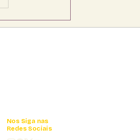
Mundial da Bicicleta:
stimentos de Soraya
nicke fortalecem
lidade urbana e
e pública de MS
Nos Siga nas
Redes Sociais