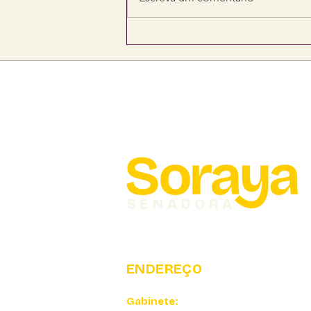
Senadora Soraya viabiliza
R$ 4,2 milhões para
fortalecer saúde,
segurança e
infraestrutura em Mato
Grosso do Sul
ENDEREÇO
Gabinete: