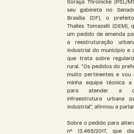
Soraya Thronicke (PSL/MS
seu gabinete no Senado
Corumbá
Costa Rica
Brasília (DF), o prefeito
Thalles Tomazelli (DEM), 
um pedido de emenda par
a reestruturação urbana
Industrial do município e a
que trata sobre regulariz
rural. “Os pedidos do prefe
muito pertinentes e vou 
minha equipe técnica a 
para atender a d
infraestrutura urbana p
Industrial”, afirmou a parl
Sobre o pedido para altera
nº 13.465/2017, que di