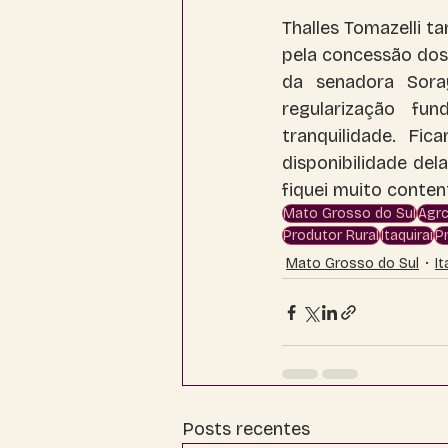
Thalles Tomazelli t
pela concessão dos 
da senadora Sora
regularização fu
tranquilidade. Fi
disponibilidade del
fiquei muito content
Mato Grosso do Sul
Agrc
Produtor Rural
Itaquiraí
P
Mato Grosso do Sul
It
Posts recentes