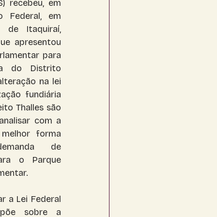
) recebeu, em 
 Federal, em 
 de Itaquiraí, 
que apresentou 
lamentar para 
 do Distrito 
lteração na lei 
ação fundiária 
ito Thalles são 
analisar com a 
melhor forma 
emanda de 
ara o Parque 
amentar.
r a Lei Federal 
spõe sobre a 