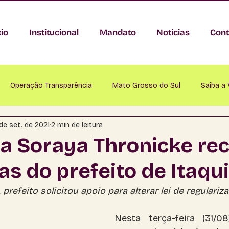
cio
Institucional
Mandato
Notícias
Cont
Operação Transparência
Mato Grosso do Sul
Saiba a
 de set. de 2021
2 min de leitura
nastácio
Anaurilândia
Angélica
Antônio João
A
a Soraya Thronicke re
 do prefeito de Itaqui
Bataguassu
Baytaporã
Bela Vista
Bodoquena
prefeito solicitou apoio para alterar lei de regulariz
mapuã
Campo Grande
Caracol
Cassilândia
Ch
Nesta terça-feira (31/08