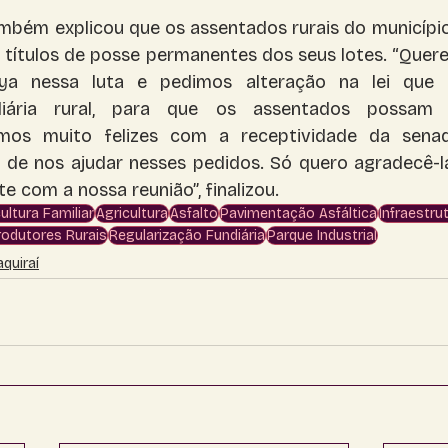
ambém explicou que os assentados rurais do município
títulos de posse permanentes dos seus lotes. “Quere
ya nessa luta e pedimos alteração na lei que t
ndiária rural, para que os assentados possam 
camos muito felizes com a receptividade da sen
a de nos ajudar nesses pedidos. Só quero agradecê-la
e com a nossa reunião”, finalizou.​
ultura Familiar
Agricultura
Asfalto
Pavimentação Asfáltica
Infraestru
rodutores Rurais
Regularização Fundiária
Parque Industrial
aquiraí