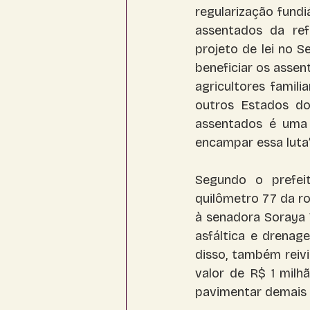
regularização fundi
assentados da ref
projeto de lei no S
beneficiar os assen
agricultores fami
outros Estados do
assentados é uma 
encampar essa luta”
Segundo o prefeito
quilômetro 77 da ro
à senadora Soraya 
asfáltica e drenag
disso, também reiv
valor de R$ 1 milh
pavimentar demais v