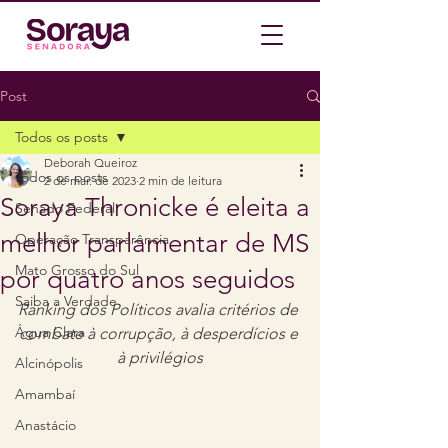
Post
Todos os posts
Deborah Queiroz
Todos os posts
2 de mar. de 2023
2 min de leitura
Soraya Thronicke é eleita a
Senado Federal
melhor parlamentar de MS
Operação Transparência
Mato Grosso do Sul
por quatro anos seguidos
Saiba a Verdade
Ranking dos Políticos avalia critérios de 
Água Clara
combate à corrupção, à desperdícios e 
à privilégios
Alcinópolis
Amambaí
Anastácio