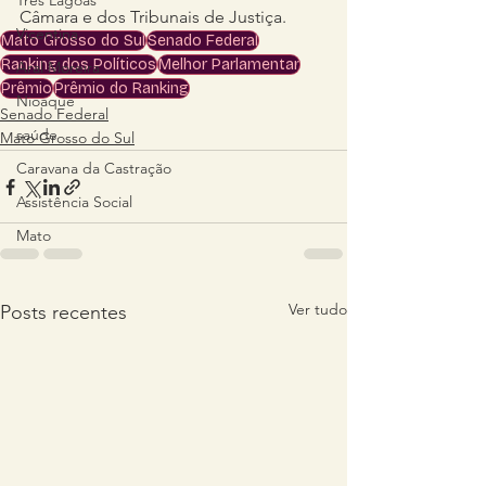
Três Lagoas
Câmara e dos Tribunais de Justiça. 
Vicentina
Mato Grosso do Sul
Senado Federal
Ranking dos Políticos
Melhor Parlamentar
Aral Moreira
Prêmio
Prêmio do Ranking
Nioaque
Senado Federal
saúde
Mato Grosso do Sul
Caravana da Castração
Assistência Social
Mato
Ver tudo
Posts recentes