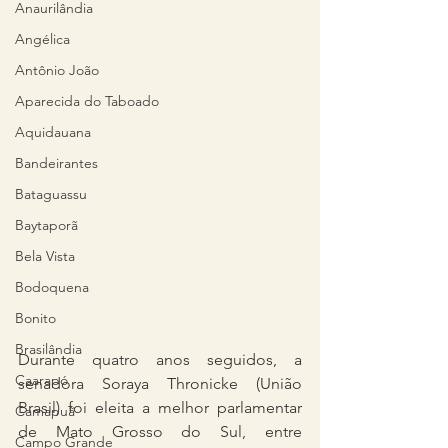
Anaurilândia
Angélica
Antônio João
Aparecida do Taboado
Aquidauana
Bandeirantes
Bataguassu
Baytaporã
Bela Vista
Bodoquena
Bonito
Brasilândia
Durante quatro anos seguidos, a 
Caarapó
senadora Soraya Thronicke (União 
Brasil) foi eleita a melhor parlamentar 
Camapuã
de Mato Grosso do Sul, entre 
Campo Grande