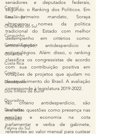
senadores e deputados federais, 
Caracol
segundo o Ranking dos Políticos. Em 
seu primeiro mandato, Soraya 
Cassilândia
ultrapassou nomes da política 
Chapadão do Sul
tradicional do Estado com melhor 
Corguinho
desempenho em critérios como: 
Coronel Sapucaia
anticorrupção, antidesperdício e 
antiprivilégios. Além disso, o ranking 
Corumbá
classifica os congressistas de acordo 
Costa Rica
com sua contribuição positiva em 
Coxim
votações de projetos que ajudam no 
desenvolvimento do Brasil. A avaliação 
Deodápolis
corresponde à legislatura 2019-2022.
Dois Irmãos de Buriti
Douradina
No critério antidesperdício, são 
Dourados
avaliadas questões como presença nas 
sessões e economia na cota 
Eldorado
parlamentar e verba de gabinete, 
Fátima do Sul
referentes ao valor mensal para custear 