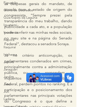
Figueirão
as despesas gerais do mandato, de 
acordo com o estado de origem do 
Glória de Dourados
congressista. “Sempre prezei pela 
Guia Lopes da Laguna
transparência do meu trabalho, dando 
Iguatemi
publicidade a cada ato, e a população 
Inocência
pode conferir nas minhas redes sociais, 
no meu site e na página do Senado 
Itaporã
Federal”, destacou a senadora Soraya. 
Itaquiraí
Ivinhema
Já no critério anticorrupção, os 
parlamentares condenados em crimes, 
Japorã
principalmente contra a administração 
Jaraguari
pública, ou que respondem a 
Jardim
inquéritos do Supremo Tribunal 
Federal, perdem pontos no ranking. E a 
Jateí
participação e o posicionamento dos 
Juti
parlamentares nas principais votações 
Ladário
do Congresso é o que define a 
Laguna Carapã
pontuação no critério antiprivilégios. 