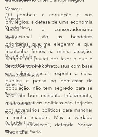
Maracaju
“O combate à corrupção e aos 
Miranda
privilégios, a defesa de uma economia 
Mundo Novo
liberal e o conservadorismo 
institucional são as bandeiras 
Naviraí
prioritárias que me elegeram e que 
Nova Alvorada do Sul
mantenho firmes na minha atuação. 
Nova Andradina
Sempre me pautei por fazer o que é 
Novo Horizonte do Sul
certo. Se você é correto, atua com base 
em valores éticos, respeita a coisa 
Paraíso das Águas
pública e pensa no bem-estar da 
Paranaíba
população, não tem segredo para se 
Paranhos
fazer um bom mandato. Infelizmente, 
muitas narrativas políticas são forjadas 
Pedro Gomes
por adversários políticos para manchar 
Ponta Porã
a minha imagem. Mas a verdade 
Porto Murtinho
sempre prevalece”, defende Soraya 
Ribas do Rio Pardo
Thronicke.  