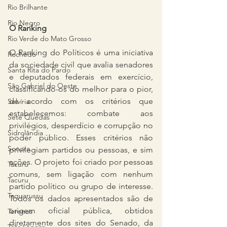
Rio Brilhante
Rio Negro
O Ranking
Rio Verde do Mato Grosso
O Ranking do Políticos é uma iniciativa 
Rochedo
da sociedade civil que avalia senadores 
Santa Rita do Pardo
e deputados federais em exercício, 
São Gabriel do Oeste
classificando-os do melhor para o pior, 
de acordo com os critérios que 
Selvíria
estabelecemos: combate aos 
Sete Quedas
privilégios, desperdício e corrupção no 
Sidrolândia
poder público. Esses critérios não 
Sonora
privilegiam partidos ou pessoas, e sim 
ações. O projeto foi criado por pessoas 
Tacuru
comuns, sem ligação com nenhum 
Tacuru
partido político ou grupo de interesse. 
Taquarussu
Todos os dados apresentados são de 
origem oficial pública, obtidos 
Terenos
diretamente dos sites do Senado, da 