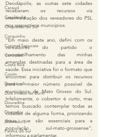
Deodápolis, as outras sete cidades 
Caracol
receberam os recursos via 
Cassilândia
intermediação dos vereadores do PSL 
nos respectivos municípios.
Chapadão do Sul
Corguinho
“Em maio deste ano, defini com os 
Coronel Sapucaia
vereadores do partido o 
compartilhamento das minhas 
Corumbá
emendas destinadas para a área de 
Costa Rica
saúde. Essa iniciativa foi o formato que 
Coxim
encontrei para distribuir os recursos 
Deodápolis
para o maior número possível de 
municípios de Mato Grosso do Sul. 
Dois Irmãos de Buriti
Infelizmente, o cobertor é curto, mas 
Douradina
temos buscado contemplar todas as 
Dourados
cidades de alguma forma, priorizando 
áreas que são essenciais para a 
Eldorado
população sul-mato-grossense”, 
Fátima do Sul
informou a parlamentar. 