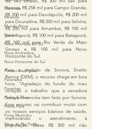
do seu Estado, R$ 300 mil são para 
Sonora, R$ 258 mil para Campo Grande, 
Maracaju
R$ 200 mil para Deodápolis, R$ 200 mil 
Miranda
para Douradina, R$ 200 mil para Selvíria, 
Mundo Novo
R$ 200 mil para Amambai, R$ 100 mil 
Naviraí
para Itaporã, R$ 100 mil para Batayporã, 
R$ 100 mil para Rio Verde de Mato 
Nova Alvorada do Sul
Grosso e R$ 100 mil para Novo 
Nova Andradina
Horizonte do Sul.
Novo Horizonte do Sul
Para o prefeito de Sonora, Enelto 
Paraíso das Águas
Ramos (DEM), o recurso chega em boa 
Paranaíba
hora. “Agradeço do fundo do meu 
Paranhos
coração o trabalho que a senadora 
Pedro Gomes
Soraya Thronicke tem feito por Sonora. 
Esse recurso vai contribuir muito com 
Ponta Porã
os nossos serviços básicos de saúde, 
Porto Murtinho
melhorando o atendimento à 
Ribas do Rio Pardo
população. Esses R$ 300 mil não 