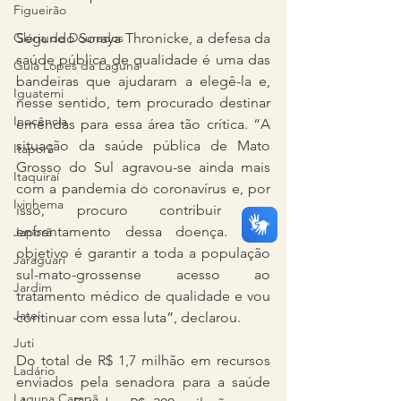
Figueirão
Glória de Dourados
Segundo Soraya Thronicke, a defesa da 
saúde pública de qualidade é uma das 
Guia Lopes da Laguna
bandeiras que ajudaram a elegê-la e, 
Iguatemi
nesse sentido, tem procurado destinar 
Inocência
emendas para essa área tão crítica. “A 
situação da saúde pública de Mato 
Itaporã
Grosso do Sul agravou-se ainda mais 
Itaquiraí
com a pandemia do coronavírus e, por 
Ivinhema
isso, procuro contribuir no 
enfrentamento dessa doença. Meu 
Japorã
objetivo é garantir a toda a população 
Jaraguari
sul-mato-grossense acesso ao 
Jardim
tratamento médico de qualidade e vou 
Jateí
continuar com essa luta”, declarou.
Juti
Do total de R$ 1,7 milhão em recursos 
Ladário
enviados pela senadora para a saúde 
Laguna Carapã