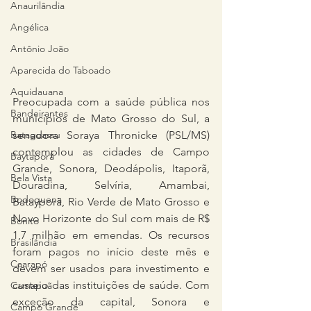
Anaurilândia
Angélica
Antônio João
Aparecida do Taboado
Aquidauana
Preocupada com a saúde pública nos 
Bandeirantes
municípios de Mato Grosso do Sul, a 
Bataguassu
senadora Soraya Thronicke (PSL/MS) 
contemplou as cidades de Campo 
Baytaporã
Grande, Sonora, Deodápolis, Itaporã, 
Bela Vista
Douradina, Selvíria, Amambai, 
Bodoquena
Batayporã, Rio Verde de Mato Grosso e 
Novo Horizonte do Sul com mais de R$ 
Bonito
1,7 milhão em emendas. Os recursos 
Brasilândia
foram pagos no início deste mês e 
Caarapó
devem ser usados para investimento e 
custeio das instituições de saúde. Com 
Camapuã
exceção da capital, Sonora e 
Campo Grande