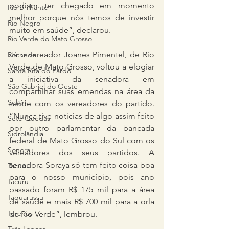
podiam ter chegado em momento 
Rio Brilhante
melhor porque nós temos de investir 
Rio Negro
muito em saúde”, declarou.
Rio Verde do Mato Grosso
Já o vereador Joanes Pimentel, de Rio 
Rochedo
Verde de Mato Grosso, voltou a elogiar 
Santa Rita do Pardo
a iniciativa da senadora em 
São Gabriel do Oeste
compartilhar suas emendas na área da 
Selvíria
saúde com os vereadores do partido. 
“Nunca tive notícias de algo assim feito 
Sete Quedas
por outro parlamentar da bancada 
Sidrolândia
federal de Mato Grosso do Sul com os 
Sonora
vereadores dos seus partidos. A 
senadora Soraya só tem feito coisa boa 
Tacuru
para o nosso município, pois ano 
Tacuru
passado foram R$ 175 mil para a área 
Taquarussu
de saúde e mais R$ 700 mil para a orla 
Terenos
de Rio Verde”, lembrou.