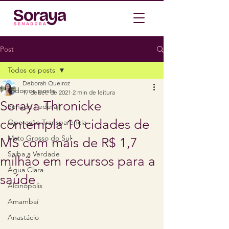
Post
Todos os posts
Deborah Queiroz
Todos os posts
17 de set. de 2021
2 min de leitura
Soraya Thronicke
Senado Federal
contempla 10 cidades de
Operação Transparência
Mato Grosso do Sul
MS com mais de R$ 1,7
Saiba a Verdade
milhão em recursos para a
Água Clara
saúde
Alcinópolis
Amambaí
Anastácio