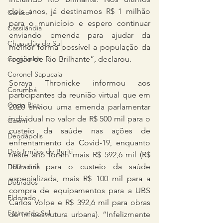
dois anos, já destinamos R$ 1 milhão 
Caracol
para o município e espero continuar 
Cassilândia
enviando emenda para ajudar da 
Chapadão do Sul
melhor forma possível a população da 
Corguinho
região de Rio Brilhante”, declarou.
Coronel Sapucaia
Soraya Thronicke informou aos 
Corumbá
participantes da reunião virtual que em 
Costa Rica
2020 enviou uma emenda parlamentar 
individual no valor de R$ 500 mil para o 
Coxim
custeio da saúde nas ações de 
Deodápolis
enfrentamento da Covid-19, enquanto 
Dois Irmãos de Buriti
neste ano foram mais R$ 592,6 mil (R$ 
100 mil para o custeio da saúde 
Douradina
especializada, mais R$ 100 mil para a 
Dourados
compra de equipamentos para a UBS 
Eldorado
Carlos Volpe e R$ 392,6 mil para obras 
Fátima do Sul
de infraestrutura urbana). “Infelizmente 