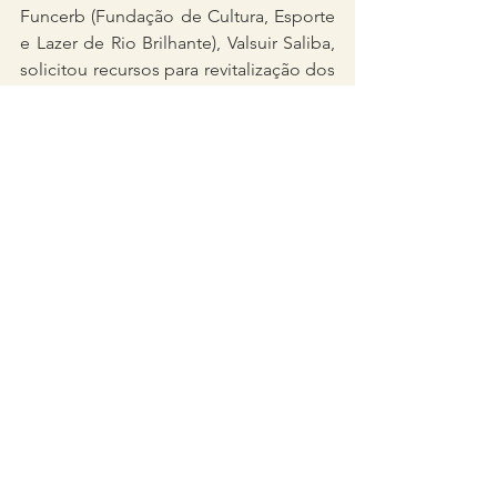
Funcerb (Fundação de Cultura, Esporte 
e Lazer de Rio Brilhante), Valsuir Saliba, 
solicitou recursos para revitalização dos 
cinco centros esportivos do município 
e para a reforma dos dois ginásios de 
esportes da cidade. “Também 
precisamos recuperar o campo de 
futebol do distrito de Prudêncio 
Thomaz, que está com o vestiário 
totalmente destruído pela ação do 
tempo”, relatou. O vereador Carlos 
Roberto Segatto (PTB), que também 
participou da reunião virtual, 
acrescentou que valeu a pena para a 
população de Rio Brilhante acreditar na 
senadora Soraya Thronicke, pois ela 
tem lembrado do município. “A 
senadora está envolvida com a cidade 
de corpo de alma”, finalizou.