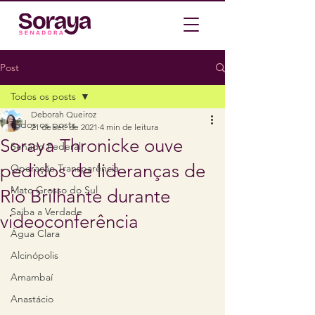
Post
Todos os posts
Deborah Queiroz
Todos os posts
21 de set. de 2021
4 min de leitura
Soraya Thronicke ouve
Senado Federal
pedidos de lideranças de
Operação Transparência
Mato Grosso do Sul
Rio Brilhante durante
Saiba a Verdade
videoconferência
Água Clara
Alcinópolis
Amambaí
Anastácio