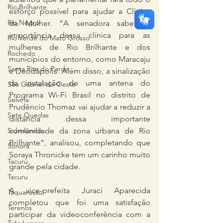
Rio Brilhante
esforço possível para ajudar a Clínica 
Rio Negro
da Mulher. “A senadora sabe da 
importância dessa clínica para as 
Rio Verde do Mato Grosso
mulheres de Rio Brilhante e dos 
Rochedo
municípios do entorno, como Maracaju 
Santa Rita do Pardo
e Deodápolis. Além disso, a sinalização 
da instalação de uma antena do 
São Gabriel do Oeste
Programa Wi-Fi Brasil no distrito de 
Selvíria
Prudêncio Thomaz vai ajudar a reduzir a 
Sete Quedas
distância dessa importante 
Sidrolândia
comunidade da zona urbana de Rio 
Brilhante”, analisou, completando que 
Sonora
Soraya Thronicke tem um carinho muito 
Tacuru
grande pela cidade.
Tacuru
A vice-prefeita Juraci Aparecida 
Taquarussu
completou que foi uma satisfação 
Terenos
participar da videoconferência com a 