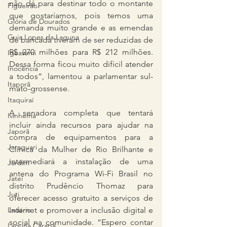
não dá para destinar todo o montante 
Figueirão
que gostaríamos, pois temos uma 
Glória de Dourados
demanda muito grande e as emendas 
Guia Lopes da Laguna
de bancada tiveram de ser reduzidas de 
R$ 270 milhões para R$ 212 milhões. 
Iguatemi
Dessa forma ficou muito difícil atender 
Inocência
a todos”, lamentou a parlamentar sul-
Itaporã
mato-grossense.
Itaquiraí
A senadora completa que tentará 
Ivinhema
incluir ainda recursos para ajudar na 
Japorã
compra de equipamentos para a 
Jaraguari
Clínica da Mulher de Rio Brilhante e 
intermediará a instalação de uma 
Jardim
antena do Programa Wi-Fi Brasil no 
Jateí
distrito Prudêncio Thomaz para 
Juti
oferecer acesso gratuito a serviços de 
Ladário
Internet e promover a inclusão digital e 
social na comunidade. “Espero contar 
Laguna Carapã