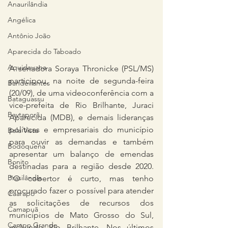
Anaurilândia
Angélica
Antônio João
Aparecida do Taboado
Aquidauana
A senadora Soraya Thronicke (PSL/MS) 
participou, na noite de segunda-feira 
Bandeirantes
(20/09), de uma videoconferência com a 
Bataguassu
vice-prefeita de Rio Brilhante, Juraci 
Baytaporã
Aparecida (MDB), e demais lideranças 
políticas e empresariais do município 
Bela Vista
para ouvir as demandas e também 
Bodoquena
apresentar um balanço de emendas 
Bonito
destinadas para a região desde 2020. 
Brasilândia
“O cobertor é curto, mas tenho 
procurado fazer o possível para atender 
Caarapó
as solicitações de recursos dos 
Camapuã
municípios de Mato Grosso do Sul, 
Campo Grande
incluindo Rio Brilhante. Nos últimos 