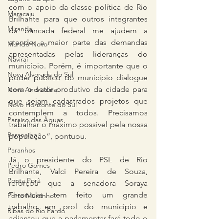
com o apoio da classe política de Rio 
Maracaju
Brilhante para que outros integrantes 
Miranda
da bancada federal me ajudem a 
atender a maior parte das demandas 
Mundo Novo
apresentadas pelas lideranças do 
Naviraí
município. Porém, é importante que o 
Nova Alvorada do Sul
poder público do município dialogue 
com o setor produtivo da cidade para 
Nova Andradina
que sejam cadastrados projetos que 
Novo Horizonte do Sul
contemplem a todos. Precisamos 
Paraíso das Águas
trabalhar o máximo possível pela nossa 
Paranaíba
população”, pontuou.
Paranhos
Já o presidente do PSL de Rio 
Pedro Gomes
Brilhante, Valci Pereira de Souza, 
Ponta Porã
reforçou que a senadora Soraya 
Thronicke tem feito um grande 
Porto Murtinho
trabalho em prol do município e 
Ribas do Rio Pardo
adiantou que a parlamentar fará todo o 