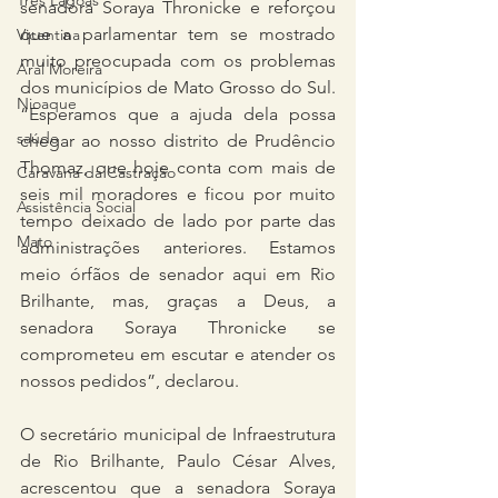
Três Lagoas
senadora Soraya Thronicke e reforçou 
que a parlamentar tem se mostrado 
Vicentina
muito preocupada com os problemas 
Aral Moreira
dos municípios de Mato Grosso do Sul. 
Nioaque
“Esperamos que a ajuda dela possa 
saúde
chegar ao nosso distrito de Prudêncio 
Thomaz, que hoje conta com mais de 
Caravana da Castração
seis mil moradores e ficou por muito 
Assistência Social
tempo deixado de lado por parte das 
Mato
administrações anteriores. Estamos 
meio órfãos de senador aqui em Rio 
Brilhante, mas, graças a Deus, a 
senadora Soraya Thronicke se 
comprometeu em escutar e atender os 
nossos pedidos”, declarou.
O secretário municipal de Infraestrutura 
de Rio Brilhante, Paulo César Alves, 
acrescentou que a senadora Soraya 