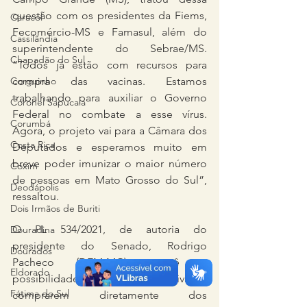
questão com os presidentes da Fiems, 
Caracol
Fecomércio-MS e Famasul, além do 
Cassilândia
superintendente do Sebrae/MS. 
Chapadão do Sul
“Todos já estão com recursos para 
Corguinho
compra das vacinas. Estamos 
trabalhando para auxiliar o Governo 
Coronel Sapucaia
Federal no combate a esse vírus. 
Corumbá
Agora, o projeto vai para a Câmara dos 
Costa Rica
Deputados e esperamos muito em 
breve poder imunizar o maior número 
Coxim
de pessoas em Mato Grosso do Sul”, 
Deodápolis
ressaltou.
Dois Irmãos de Buriti
O PL 534/2021, de autoria do 
Douradina
presidente do Senado, Rodrigo 
Dourados
Pacheco (DEM-MG), prevê a 
Eldorado
possibilidade de empresas privadas 
Fátima do Sul
comprarem diretamente dos 