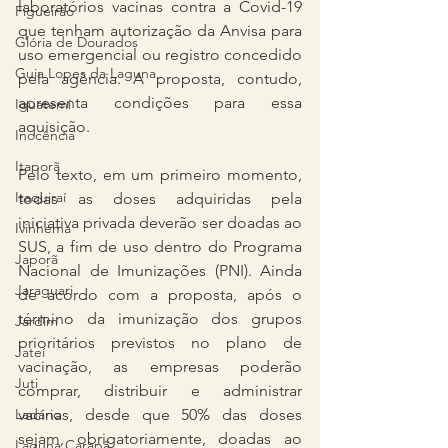
laboratórios vacinas contra a Covid-19 
Figueirão
que tenham autorização da Anvisa para 
Glória de Dourados
uso emergencial ou registro concedido 
Guia Lopes da Laguna
pela agência. A proposta, contudo, 
apresenta condições para essa 
Iguatemi
aquisição.
Inocência
Itaporã
Pelo texto, em um primeiro momento, 
Itaquiraí
todas as doses adquiridas pela 
iniciativa privada deverão ser doadas ao 
Ivinhema
SUS, a fim de uso dentro do Programa 
Japorã
Nacional de Imunizações (PNI). Ainda 
Jaraguari
de acordo com a proposta, após o 
término da imunização dos grupos 
Jardim
prioritários previstos no plano de 
Jateí
vacinação, as empresas poderão 
Juti
comprar, distribuir e administrar 
Ladário
vacinas, desde que 50% das doses 
sejam, obrigatoriamente, doadas ao 
Laguna Carapã