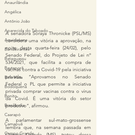
Anaurilândia
Angélica
Antônio João
Aparecida do Taboado
A senadora Soraya Thronicke (PSL/MS) 
Aquidauana
considera uma vitória a aprovação, na 
noite desta quarta-feira (24/02), pelo 
Bandeirantes
Senado Federal, do Projeto de Lei nº 
Bataguassu
534/2021, que facilita a compra de 
Baytaporã
vacinas contra a Covid-19 pela iniciativa 
privada. “Aprovamos no Senado 
Bela Vista
Federal o PL que permite a iniciativa 
Bodoquena
privada comprar vacinas contra o vírus 
Bonito
da Covid. É uma vitória do setor 
Brasilândia
produtivo”, afirmou.
Caarapó
A parlamentar sul-mato-grossense 
Camapuã
lembra que, na semana passada em 
Campo Grande
Campo Grande (MS), tratou dessa 