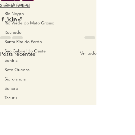
Rio Brilhante
Senado Federal
Rio Negro
Rio Verde do Mato Grosso
Rochedo
Santa Rita do Pardo
São Gabriel do Oeste
Ver tudo
Posts recentes
Selvíria
Sete Quedas
Sidrolândia
Sonora
Tacuru
Tacuru
Taquarussu
Terenos