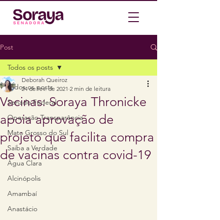
Post
Todos os posts
Deborah Queiroz
Todos os posts
24 de fev. de 2021
2 min de leitura
Vacinas: Soraya Thronicke
Senado Federal
apoia aprovação de
Operação Transparência
Mato Grosso do Sul
projeto que facilita compra
Saiba a Verdade
de vacinas contra covid-19
Água Clara
Alcinópolis
Amambaí
Anastácio