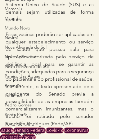
Sistema Único de Saúde (SUS) e as 
Maracaju
demais sejam utilizadas de forma 
Miranda
gratuita.
Mundo Novo
Essas vacinas poderão ser aplicadas em 
Naviraí
qualquer estabelecimento ou serviço 
Nova Alvorada do Sul
de saúde que possua sala para 
aplicação autorizada pelo serviço de 
Nova Andradina
vigilância local para se garantir as 
Novo Horizonte do Sul
condições adequadas para a segurança 
Paraíso das Águas
do paciente e do profissional de saúde. 
Paranaíba
Inicialmente, o texto apresentado pelo 
presidente do Senado previa a 
Paranhos
possibilidade de as empresas também 
Pedro Gomes
comercializarem imunizantes, mas o 
Ponta Porã
trecho foi retirado pelo senador 
Randolfe Rodrigues (Rede/AP).
Porto Murtinho
Saúde
Senado Federal
Covid-19
Coronavírus
Ribas do Rio Pardo
Vacinação
Vacina