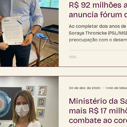
R$ 92 milhões 
anuncia fórum 
MS Certo
Ao completar dois anos de
Soraya Thronicke (PSL/MS)
preocupação com o desen
Grosso...
30 de dez. de 2020
1 min de leitu
Ministério da S
mais R$ 17 milh
combate ao cor