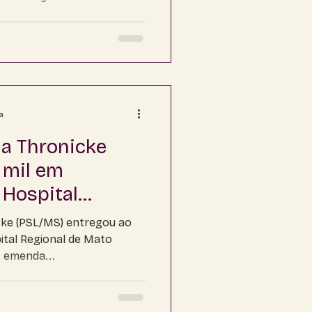
a
a Thronicke
 mil em
 Hospital
cke (PSL/MS) entregou ao
ital Regional de Mato
, emenda...