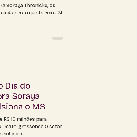
ra Soraya Thronicke, os
inda nesta quinta-feira, 31
a
 Dia do
ora Soraya
lsiona o MS
ra o setor
e R$ 10 milhões para
ul-mato-grossense O setor
cial para...