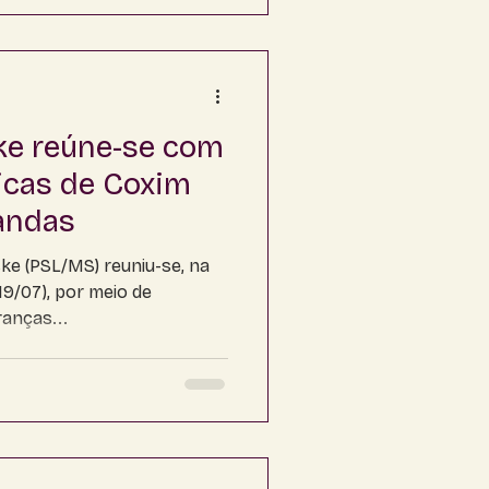
ke reúne-se com
ticas de Coxim
andas
ke (PSL/MS) reuniu-se, na
19/07), por meio de
ranças...