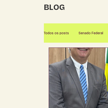
BLOG
Todos os posts
Senado Federal
Alcinópolis
Amambaí
A
Aquidauana
Bandeirantes
Brasilândia
Caarapó
Ca