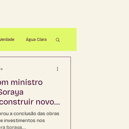
 Verdade
Água Clara
parecida do Taboado
ra
om ministro
Bonito
Soraya
construir novo
apadão do Sul
MS
rou a conclusão das obras
 e investimentos nos
ra Soraya...