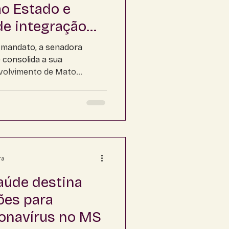
ao Estado e
de integração
 mandato, a senadora
 consolida a sua
volvimento de Mato
ra
aúde destina
ões para
onavírus no MS