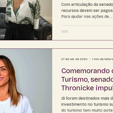
Com articulação da senado
recursos devem ser pagos a
Para ajudar nas ações de...
27 de set. de 2020
1 min de leitur
Comemorando o
Turismo, senad
Thronicke impu
com recursos pa
Já foram destinados mais d
investimento no turismo s
do turismo tem muito poten