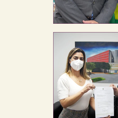
Corguinho
Coronel Sapucaia