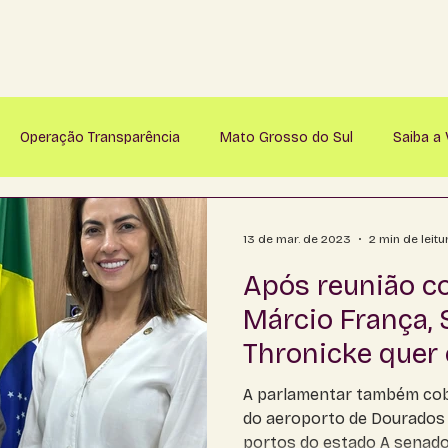
Operação Transparência
Mato Grosso do Sul
Saiba a
nastácio
Anaurilândia
Angélica
Antônio João
A
13 de mar. de 2023
2 min de leitu
Após reunião c
Bataguassu
Baytaporã
Bela Vista
Bodoquena
Márcio França, 
Thronicke quer 
mapuã
Campo Grande
Caracol
Cassilândia
Ch
aeroporto em 
A parlamentar também cob
do aeroporto de Dourados
portos do estado A senado