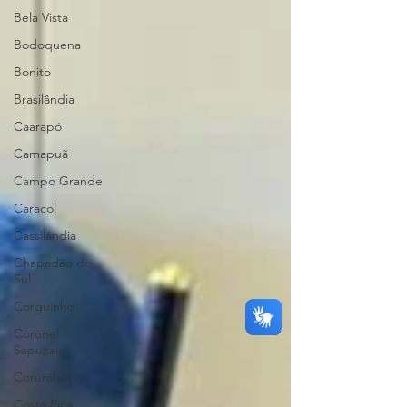
Bela Vista
Bodoquena
Bonito
Brasilândia
Caarapó
Camapuã
Campo Grande
Caracol
Cassilândia
Chapadão do
Sul
Corguinho
Coronel
Sapucaia
Corumbá
Costa Rica