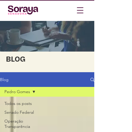
BLOG
Blog
Pedro Gomes
Todos os posts
Senado Federal
Operação
Transparência