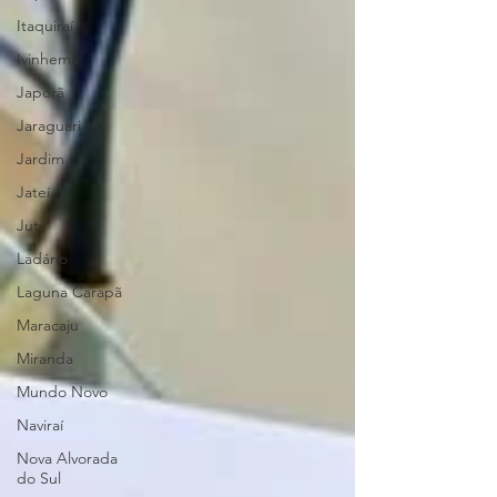
Itaquiraí
Ivinhema
Japorã
Jaraguari
Jardim
Jateí
Juti
Ladário
Laguna Carapã
Maracaju
Miranda
Mundo Novo
Naviraí
Nova Alvorada
do Sul