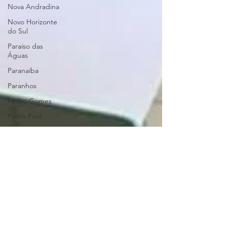
Nova Andradina
Novo Horizonte
do Sul
Paraíso das
Águas
Paranaíba
Paranhos
Pedro Gomes
Ponta Porã
Porto Murtinho
Ribas do Rio
Pardo
Rio Brilhante
Rio Negro
Rio Verde do
Mato Grosso
Rochedo