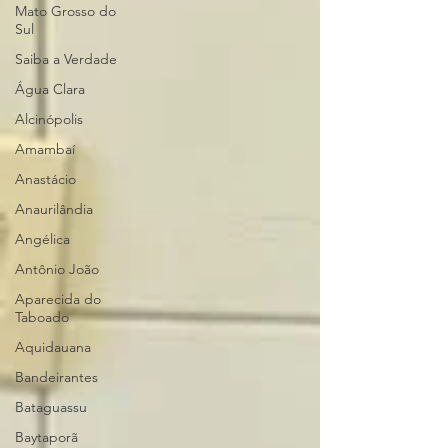
Mato Grosso do
Sul
Saiba a Verdade
Água Clara
Alcinópolis
Amambaí
Anastácio
Anaurilândia
Angélica
Antônio João
Aparecida do
Taboado
Aquidauana
Bandeirantes
Bataguassu
Baytaporã