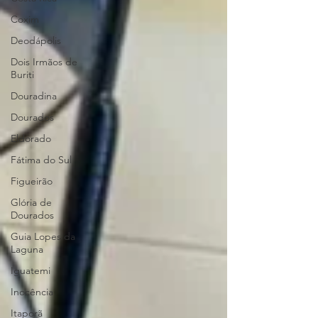
Coxim
Deodápolis
Dois Irmãos de
Buriti
Douradina
Dourados
Eldorado
Fátima do Sul
Figueirão
Glória de
Dourados
Guia Lopes da
Laguna
Iguatemi
Inocência
Itaporã