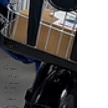
Paranaíba
Paranhos
Pedro
Gomes
Ponta
Porã
Porto
Murtinho
Ribas do
Rio Pardo
Rio
Brilhante
Rio Negro
Rio Verde
do Mato
Grosso
Rochedo
Santa Rita