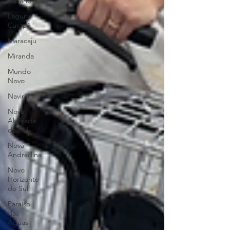
Ladário
Laguna
Carapã
Maracaju
Miranda
Mundo
Novo
Naviraí
Nova
Alvorada
do Sul
Nova
Andradina
Novo
Horizonte
do Sul
Paraíso
das
Águas