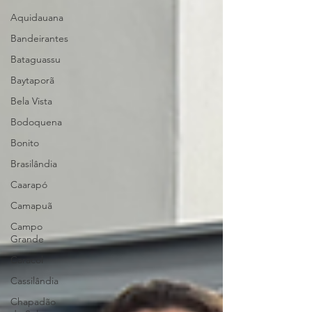
Aquidauana
Bandeirantes
Bataguassu
Baytaporã
Bela Vista
Bodoquena
Bonito
Brasilândia
Caarapó
Camapuã
Campo
Grande
Caracol
Cassilândia
Chapadão