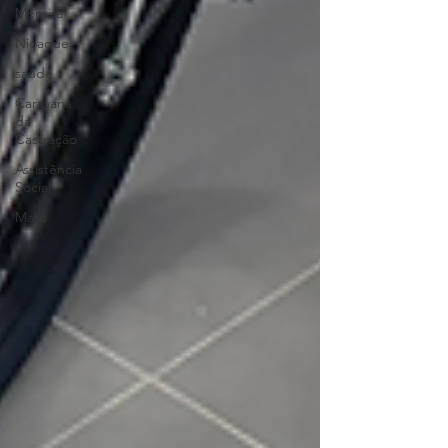
Moreira
Nioaque
saúde
Caravana
da
Castração
Assistência
Social
Mato