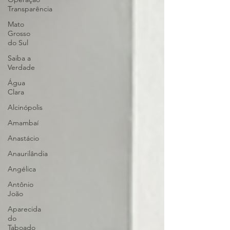
Transparência
Mato
Grosso
do Sul
Saiba a
Verdade
Água
Clara
Alcinópolis
Amambaí
Anastácio
Anaurilândia
Angélica
Antônio
João
Aparecida
do
Taboado