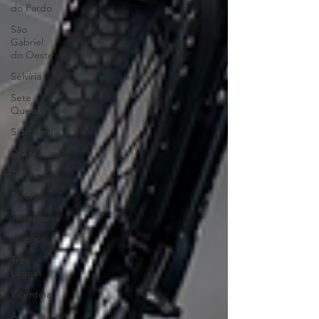
do Pardo
São
Gabriel
do Oeste
Selvíria
Sete
Quedas
Sidrolândia
Sonora
Tacuru
Tacuru
Taquarussu
Terenos
Três
Lagoas
Vicentina
Aral