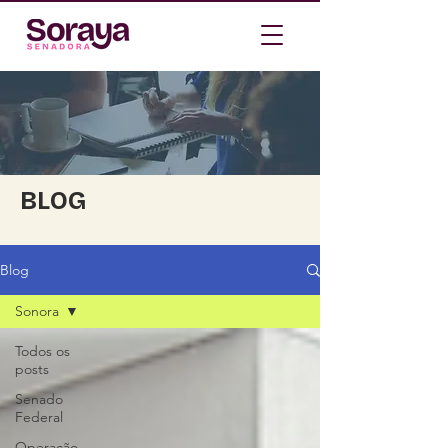
BLOG
Blog
Sonora
Todos os
posts
Senado
Federal
Operação