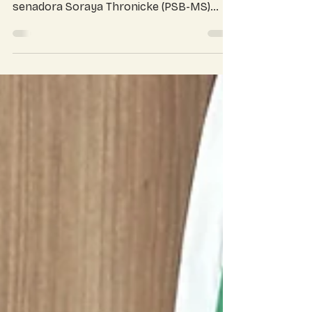
Neste 3 de junho, data em que é
celebrado o Dia Mundial da Bicicleta, a
senadora Soraya Thronicke (PSB-MS)
destaca investimentos voltados à
promoção da mobilidade sustentável, da
saúde pública e à valorização dos agentes
comunitários de saúde e de combate às
endemias em Mato Grosso do Sul. Entre
os recursos destinados pela parlamentar
está uma emenda de R$ 1,25 milhão para a
ampliação da ciclovia do Bairro
Moreninhas, em Campo Grande. A obra
que contemplou o trecho que liga