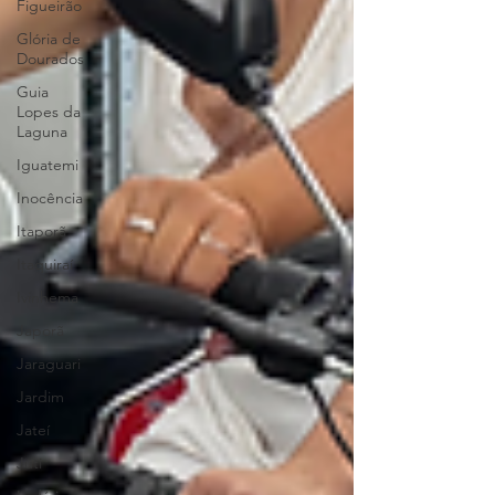
Figueirão
Glória de
Dourados
Guia
Lopes da
Laguna
Iguatemi
Inocência
Itaporã
Itaquiraí
Ivinhema
Japorã
Jaraguari
Jardim
Jateí
Juti