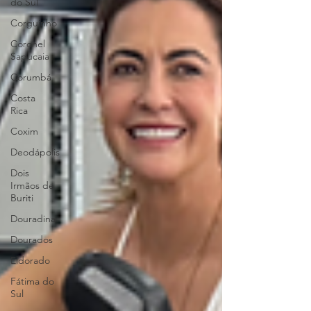
do Sul
Corguinho
Coronel
Sapucaia
Corumbá
Costa
Rica
Coxim
Deodápolis
Dois
Irmãos de
Buriti
Douradina
Dourados
Eldorado
Fátima do
Sul