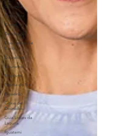
Corumbá
Costa Rica
Coxim
Deodápolis
Dois Irmãos de
Buriti
Douradina
Dourados
Eldorado
Fátima do Sul
Figueirão
Glória de
Dourados
Guia Lopes da
Laguna
Iguatemi