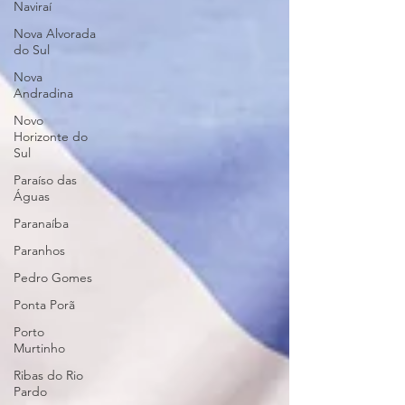
Naviraí
Nova Alvorada
do Sul
Nova
Andradina
Novo
Horizonte do
Sul
Paraíso das
Águas
Paranaíba
Paranhos
Pedro Gomes
Ponta Porã
Porto
Murtinho
Ribas do Rio
Pardo