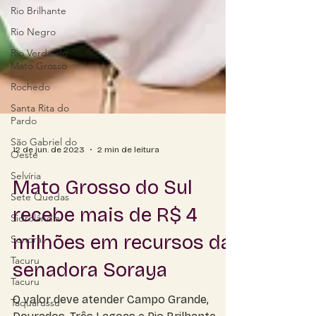
Rio Brilhante
Rio Negro
Rio Verde do
Mato Grosso
Rochedo
Santa Rita do
Pardo
São Gabriel do
Oeste
Selvíria
12 de jun. de 2023
2 min de leitura
Sete Quedas
Mato Grosso do Sul
Sidrolândia
recebe mais de R$ 4
Sonora
Tacuru
milhões em recursos da
Tacuru
senadora Soraya
Taquarussu