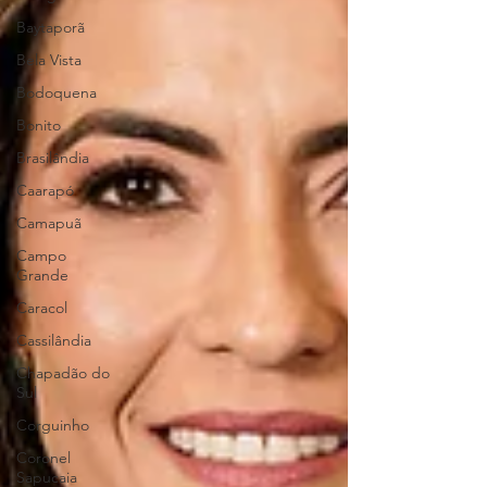
Baytaporã
Bela Vista
Bodoquena
Bonito
Brasilândia
Caarapó
Camapuã
Campo
Grande
Caracol
Cassilândia
Chapadão do
Sul
Corguinho
Coronel
Sapucaia