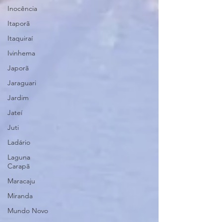
Inocência
Itaporã
Itaquiraí
Ivinhema
Japorã
Jaraguari
Jardim
Jateí
Juti
Ladário
Laguna
Carapã
Maracaju
Miranda
Mundo Novo