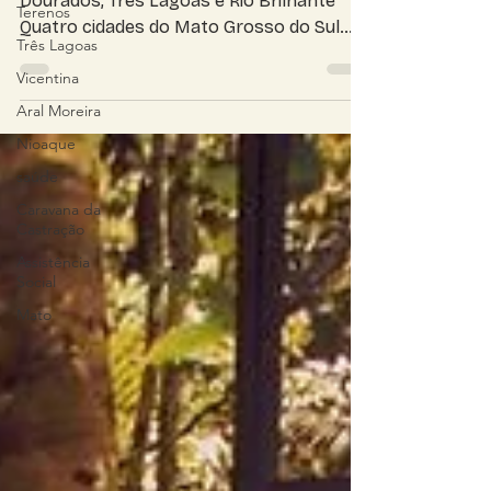
Terenos
O valor deve atender Campo Grande,
Dourados, Três Lagoas e Rio Brilhante
Três Lagoas
Quatro cidades do Mato Grosso do Sul
Vicentina
receberam um reforço...
Aral Moreira
Nioaque
saúde
Caravana da
Castração
Assistência
Social
Mato