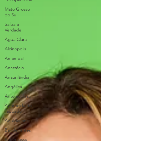
Mato Grosso
do Sul
Saiba a
Verdade
Água Clara
Alcinópolis
Amambaí
Anastácio
Anaurilândia
Angélica
Antônio João
Aparecida do
Taboado
Aquidauana
Bandeirantes
Bataguassu