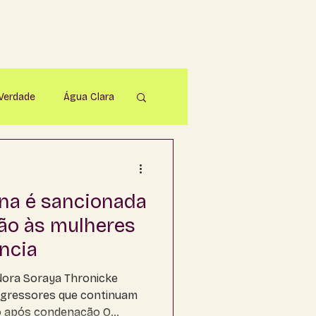
 Verdade
Água Clara
parecida do Taboado
nna é sancionada
Bonito
ção às mulheres
ência
apadão do Sul
adora Soraya Thronicke
agressores que continuam
 após condenação O