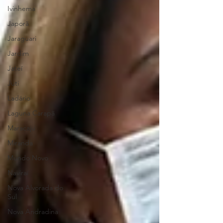
Ivinhema
Japorã
Jaraguari
Jardim
Jateí
Juti
Ladário
Laguna Carapã
Maracaju
Miranda
Mundo Novo
Naviraí
Nova Alvorada do
Sul
Nova Andradina