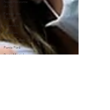
Novo Horizonte
do Sul
Paraíso das
Águas
Paranaíba
Paranhos
Pedro Gomes
Ponta Porã
Porto Murtinho
Ribas do Rio
Pardo
Rio Brilhante
Rio Negro
Rio Verde do
Mato Grosso
Rochedo
Santa Rita do