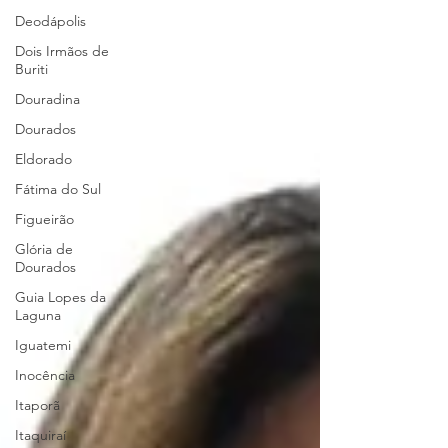
Deodápolis
Dois Irmãos de
Buriti
Douradina
Dourados
Eldorado
Fátima do Sul
Figueirão
Glória de
Dourados
Guia Lopes da
Laguna
Iguatemi
Inocência
Itaporã
Itaquiraí