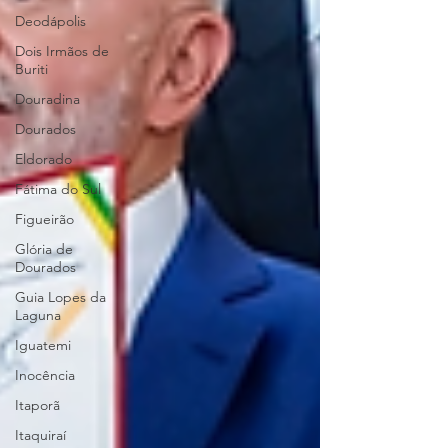
Deodápolis
Dois Irmãos de
Buriti
Douradina
Dourados
Eldorado
Fátima do Sul
Figueirão
Glória de
Dourados
Guia Lopes da
Laguna
Iguatemi
Inocência
Itaporã
Itaquiraí