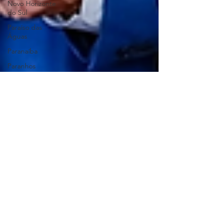
Novo Horizonte
do Sul
Paraíso das
Águas
Paranaíba
Paranhos
Pedro Gomes
Ponta Porã
Porto Murtinho
Ribas do Rio
Pardo
Rio Brilhante
Rio Negro
Rio Verde do
Mato Grosso
Rochedo
Santa Rita do