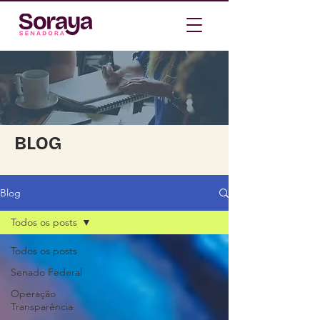
BLOG
Blog
Todos os posts
Todos os posts
Senado Federal
Operação
Transparência