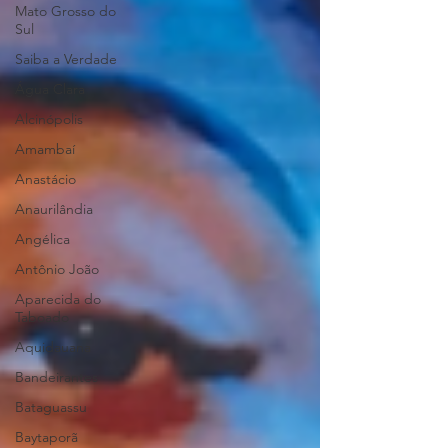
Mato Grosso do
Sul
Saiba a Verdade
Água Clara
Alcinópolis
Amambaí
Anastácio
Anaurilândia
Angélica
Antônio João
Aparecida do
Taboado
Aquidauana
Bandeirantes
Bataguassu
Baytaporã