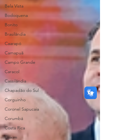
Bela Vista
Bodoquena
Bonito
Brasilândia
Caarapó
Camapuã
Campo Grande
Caracol
Cassilândia
Chapadão do Sul
Corguinho
Coronel Sapucaia
Corumbá
Costa Rica
Coxim