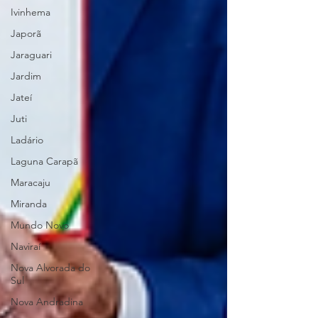
Ivinhema
Japorã
Jaraguari
Jardim
Jateí
Juti
Ladário
Laguna Carapã
Maracaju
Miranda
Mundo Novo
Naviraí
Nova Alvorada do
Sul
Nova Andradina