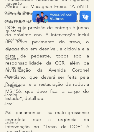
Figueirão
André Luís Macagnan Freire. “A ANTT 
Glória de Dourados
compartilhou comigo o esboço de 
passagem em desnível do Trevo do 
Guia Lopes da Laguna
DOF, cuja previsão de entrega é junho 
Iguatemi
do próximo ano. A intervenção inclui 
Inocência
um novo pavimento do trevo, o 
dispositivo em desnível, a ciclovia e a 
Itaporã
pista de pedestre, todos sob a 
Itaquiraí
responsabilidade da CCR, além da 
Ivinhema
revitalização da Avenida Coronel 
Japorã
Ponciano, que deverá ser feita pela 
Prefeitura, e a restauração da rodovia 
Jaraguari
MS-156, que deve ficar a cargo do 
Jardim
Estado”, detalhou.
Jateí
A parlamentar sul-mato-grossense 
Juti
completa que a urgência da 
Ladário
intervenção no “Trevo da DOF” é 
Laguna Carapã