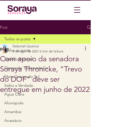
Post
Todos os posts
Deborah Queiroz
Todos os posts
3 de ago. de 2021
2 min de leitura
Com apoio da senadora
Senado Federal
Soraya Thronicke, “Trevo
Operação Transparência
Mato Grosso do Sul
do DOF” deve ser
Saiba a Verdade
entregue em junho de 2022
Água Clara
Alcinópolis
Amambaí
Anastácio