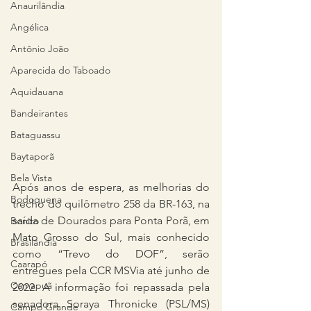
Anaurilândia
Angélica
Antônio João
Aparecida do Taboado
Aquidauana
Bandeirantes
Bataguassu
Baytaporã
Bela Vista
Após anos de espera, as melhorias do 
Bodoquena
trecho do quilômetro 258 da BR-163, na 
saída de Dourados para Ponta Porã, em 
Bonito
Mato Grosso do Sul, mais conhecido 
Brasilândia
como “Trevo do DOF”, serão 
Caarapó
entregues pela CCR MSVia até junho de 
Camapuã
2022. A informação foi repassada pela 
senadora Soraya Thronicke (PSL/MS) 
Campo Grande