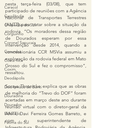
nesta terça-feira (03/08), que tem 
Caracol
participado de reuniões com a Agência 
Cassilândia
Nacional de Transportes Terrestres 
(ANTT) para tratar sobre a situação da 
Chapadão do Sul
rodovia. “Os moradores dessa região 
Corguinho
de Dourados esperam por essa 
Coronel Sapucaia
intervenção desde 2014, quando a 
Corumbá
concessionária CCR MSVia assumiu a 
exploração da rodovia federal em Mato 
Costa Rica
Grosso do Sul e fez o compromisso”, 
Coxim
ressaltou. 
Deodápolis
Soraya Thronicke explica que as obras 
Dois Irmãos de Buriti
de melhoria do “Trevo do DOF” foram 
Douradina
acertadas em março deste ano durante 
Dourados
reunião virtual com o diretor-geral da 
ANTT, Davi Ferreira Gomes Barreto, e 
Eldorado
com o superintendente de 
Fátima do Sul
Infraestrutura Rodoviária da Agência, 