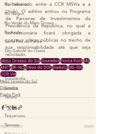
foi assinado entre a CCR MSVia e a 
Rio Brilhante
União. O aditivo entrou no Programa 
Rio Negro
de Parcerias de Investimentos da 
Rio Verde do Mato Grosso
Presidência da República, no qual a 
Rochedo
concessionária ficará obrigada a 
construir obras públicas no trecho de 
Santa Rita do Pardo
sua responsabilidade até que seja 
São Gabriel do Oeste
relicitado.
Selvíria
Mato Grosso do Sul
Dourados
Ponta Porã
MS
ANTT
BR-163
Trevo do DOF
Viaduto
MS-156
Sete Quedas
CCR Via
Sidrolândia
Mato Grosso do Sul
Dourados
Sonora
Ponta Porã
Tacuru
Tacuru
Taquarussu
Terenos