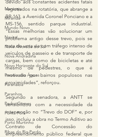
devido aos constantes acidentes fatais 
Maracaju
registrados na rotatória, que abrange a 
BR-163, a Avenida Coronel Ponciano e a 
Miranda
MS-156, sentido parque industrial. 
Mundo Novo
“Essas melhorias vão solucionar um 
Naviraí
problema antigo desse trevo, pois se 
trata de uma via com tráfego intenso de 
Nova Alvorada do Sul
veículos de passeio e de transporte de 
Nova Andradina
cargas, bem como de bicicletas e até 
Novo Horizonte do Sul
mesmo de pedestres, o que é 
motivado por bairros populosos nas 
Paraíso das Águas
proximidades”, reforçou. 
Paranaíba
Paranhos
Segundo a senadora, a ANTT se 
Pedro Gomes
sensibilizou com a necessidade da 
intervenção no “Trevo do DOF” e, por 
Ponta Porã
isso, incluiu a obra no Termo Aditivo ao 
Porto Murtinho
Contrato de Concessão do 
Ribas do Rio Pardo
empreendimento público federal que 