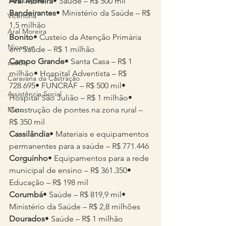
Três Lagoas
Aral Moreira
• Saúde – R$ 500 mil
Bandeirantes
• Ministério da Saúde – R$ 
Vicentina
1,5 milhão
Aral Moreira
Bonito
• Custeio da Atenção Primária 
Nioaque
em Saúde – R$ 1 milhão
Campo Grande
• Santa Casa – R$ 1 
saúde
milhão• Hospital Adventista – R$ 
Caravana da Castração
728.695• FUNCRAF – R$ 500 mil• 
Assistência Social
Hospital São Julião – R$ 1 milhão• 
Mato
Construção de pontes na zona rural – 
R$ 350 mil
Cassilândia
• Materiais e equipamentos 
permanentes para a saúde – R$ 771.446
Corguinho
• Equipamentos para a rede 
municipal de ensino – R$ 361.350• 
Educação – R$ 198 mil
Corumbá
• Saúde – R$ 819,9 mil• 
Ministério da Saúde – R$ 2,8 milhões
Dourados
• Saúde – R$ 1 milhão