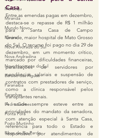
Casa
Maracaju
Entre as emendas pagas em dezembro, 
Miranda
destaca-se o repasse de R$ 1 milhão 
Mundo Novo
para a Santa Casa de Campo 
Naviraí
Grande, maior hospital de Mato Grosso 
do Sul. O recurso foi pago no dia 29 de 
Nova Alvorada do Sul
dezembro, em um momento crítico, 
Nova Andradina
marcado por dificuldades financeiras, 
Novo Horizonte do Sul
paralisações de servidores por 
pendências salariais e suspensão de 
Paraíso das Águas
contratos com prestadores de serviço, 
Paranaíba
como a clínica responsável pelos 
Paranhos
transplantes renais.
A saúde sempre esteve entre as 
Pedro Gomes
prioridades do mandato da senadora, 
Ponta Porã
com atenção especial à Santa Casa, 
Porto Murtinho
referência para todo o Estado e 
Ribas do Rio Pardo
responsável por atendimentos de 