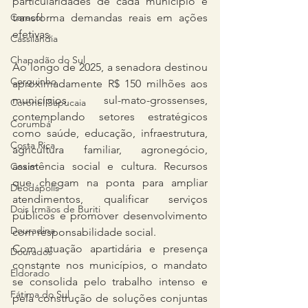
particularidades de cada município e 
Caracol
transforma demandas reais em ações 
efetivas.
Cassilândia
Chapadão do Sul
Ao longo de 2025, a senadora destinou 
Corguinho
aproximadamente R$ 150 milhões aos 
municípios sul-mato-grossenses, 
Coronel Sapucaia
contemplando setores estratégicos 
Corumbá
como saúde, educação, infraestrutura, 
Costa Rica
agricultura familiar, agronegócio, 
assistência social e cultura. Recursos 
Coxim
que chegam na ponta para ampliar 
Deodápolis
atendimentos, qualificar serviços 
Dois Irmãos de Buriti
públicos e promover desenvolvimento 
Douradina
com responsabilidade social.
Com atuação apartidária e presença 
Dourados
constante nos municípios, o mandato 
Eldorado
se consolida pelo trabalho intenso e 
Fátima do Sul
pela construção de soluções conjuntas 