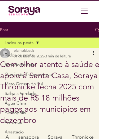
Post
Todos os posts
elciholsback
Todos os posts
31 de dez. de 2025
3 min de leitura
Com olhar atento à saúde e
Senado Federal
apoio à Santa Casa, Soraya
Operação Transparência
Mato Grosso do Sul
Thronicke fecha 2025 com
Saiba a Verdade
mais de R$ 18 milhões
Água Clara
pagos aos municípios em
Alcinópolis
dezembro
Amambaí
Anastácio
A senadora Soraya Thronicke 