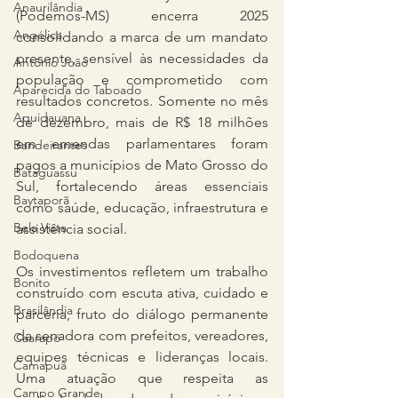
Anaurilândia
(Podemos-MS) encerra 2025 
Angélica
consolidando a marca de um mandato 
presente, sensível às necessidades da 
Antônio João
população e comprometido com 
Aparecida do Taboado
resultados concretos. Somente no mês 
Aquidauana
de dezembro, mais de R$ 18 milhões 
em emendas parlamentares foram 
Bandeirantes
pagos a municípios de Mato Grosso do 
Bataguassu
Sul, fortalecendo áreas essenciais 
Baytaporã
como saúde, educação, infraestrutura e 
Bela Vista
assistência social.
Bodoquena
Os investimentos refletem um trabalho 
Bonito
construído com escuta ativa, cuidado e 
Brasilândia
parceria, fruto do diálogo permanente 
da senadora com prefeitos, vereadores, 
Caarapó
equipes técnicas e lideranças locais. 
Camapuã
Uma atuação que respeita as 
Campo Grande