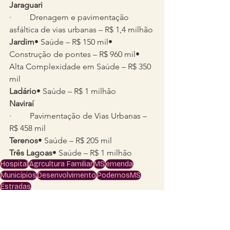
Jaraguari
·         Drenagem e pavimentação 
asfáltica de vias urbanas – R$ 1,4 milhão
Jardim
• Saúde – R$ 150 mil• 
Construção de pontes – R$ 960 mil• 
Alta Complexidade em Saúde – R$ 350 
mil
Ladário
• Saúde – R$ 1 milhão
Naviraí
·         Pavimentação de Vias Urbanas – 
R$ 458 mil
Terenos
• Saúde – R$ 205 mil
Três Lagoas
• Saúde – R$ 1 milhão
Hospital
Agrcultura Familiar
MS
emenda
Municípios
Desenvolvimento
PodemosMS
Estradas
Senado Federal
Mato Grosso do Sul