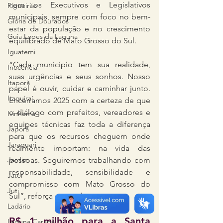
com os Executivos e Legislativos 
Figueirão
municipais, sempre com foco no bem-
Glória de Dourados
estar da população e no crescimento 
Guia Lopes da Laguna
equilibrado de Mato Grosso do Sul.
Iguatemi
“Cada município tem sua realidade, 
Inocência
suas urgências e seus sonhos. Nosso 
Itaporã
papel é ouvir, cuidar e caminhar junto. 
Itaquiraí
Encerramos 2025 com a certeza de que 
o diálogo com prefeitos, vereadores e 
Ivinhema
equipes técnicas faz toda a diferença 
Japorã
para que os recursos cheguem onde 
Jaraguari
realmente importam: na vida das 
Jardim
pessoas. Seguiremos trabalhando com 
responsabilidade, sensibilidade e 
Jateí
compromisso com Mato Grosso do 
Juti
Sul”, reforça a senadora.
Ladário
R$ 1 milhão para a Santa 
Laguna Carapã