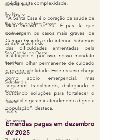
média e alta complexidade.
Rio Brilhante
Rio Negro
“A Santa Casa é o coração da saúde de 
Rio Verde do Mato Grosso
Mato Grosso do Sul. É para lá que 
convergem os casos mais graves, de 
Rochedo
Campo Grande e do interior. Sabemos 
Santa Rita do Pardo
das dificuldades enfrentadas pela 
São Gabriel do Oeste
instituição e, por isso, nosso mandato 
Selvíria
tem um olhar permanente de cuidado 
e responsabilidade. Esse recurso chega 
Sete Quedas
como apoio emergencial, mas 
Sidrolândia
seguimos trabalhando, dialogando e 
Sonora
buscando soluções para fortalecer o 
hospital e garantir atendimento digno à 
Tacuru
população”, destaca.
Tacuru
Taquarussu
Emendas pagas em dezembro 
Terenos
de 2025