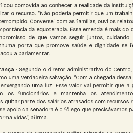
ficou comovida ao conhecer a realidade da instituiç
lizar o recurso. “Não poderia permitir que um trabalho
errompido. Conversei com as famílias, ouvi os relatos 
importância da equoterapia. Essa emenda é mais do 
ompromisso de que vamos seguir juntos, cuidando 
nhuma porta que promove saúde e dignidade se f
tacou a parlamentar.
ança - 
Segundo o diretor administrativo do Centro, I
mo uma verdadeira salvação. “Com a chegada dessa p
enxergando uma luz. Esse valor vai permitir que a 
 os funcionários e mantenha os atendimentos
 quitar parte dos salários atrasados com recursos 
se apoio da senadora é o fôlego que precisávamos pa
orma vidas”, afirma.