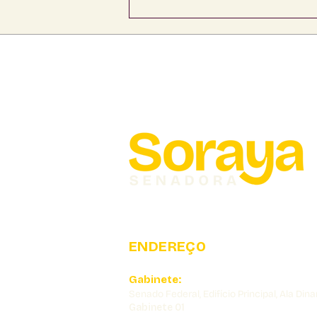
Liberado R$ 500 mil da
senadora Soraya
Thronicke para o Hospital
Nosso Lar e APAE de
Corumbá
ENDEREÇO
Gabinete:
Senado Federal, Edifício Principal, Ala Dina
Gabinete 01