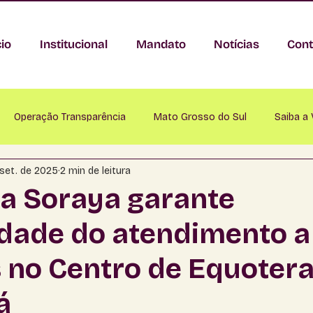
cio
Institucional
Mandato
Notícias
Cont
Operação Transparência
Mato Grosso do Sul
Saiba a
 set. de 2025
2 min de leitura
nastácio
Anaurilândia
Angélica
Antônio João
A
a Soraya garante
idade do atendimento a
Bataguassu
Baytaporã
Bela Vista
Bodoquena
 no Centro de Equotera
mapuã
Campo Grande
Caracol
Cassilândia
Ch
á