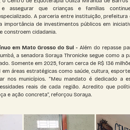
 o Centro de Equoterapia Odilza Miranda de Barros 
e assegurar que crianças e famílias continu
cializado. A parceria entre instituição, prefeitura 
 importância de investimentos públicos em iniciativ
e constroem cidadania.
ínuo em Mato Grosso do Sul - 
Além do repasse par
umbá, a senadora Soraya Thronicke segue como a pa
tado. Somente em 2025, foram cerca de R$ 136 milhõe
em áreas estratégicas como saúde, cultura, esporte, 
liar nos municípios. “Meu mandato é dedicado a es
ssidades reais de cada região. Acredito que políti
ça e ação concreta”, reforçou Soraya.