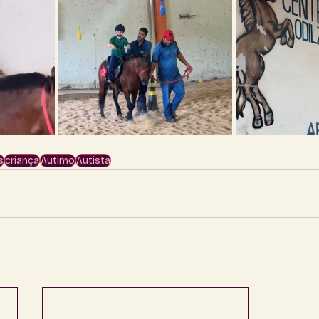
s
criança
Autimo
Autista