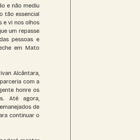
ão e não mediu 
 tão essencial 
e vi nos olhos 
que um repasse 
das pessoas e 
eche em Mato 
van Alcântara, 
arceria com a 
gente honre os 
. Até agora, 
remanejados de 
ra continuar o 