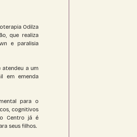
terapia Odilza 
, que realiza 
n e paralisia 
e atendeu a um 
mil em emenda 
ental para o 
os, cognitivos 
 Centro já é 
ra seus filhos.