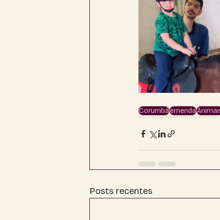
Corumbá
emenda
Animai
Posts recentes