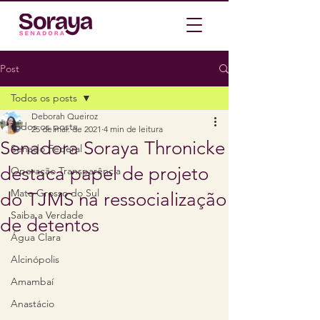
Post
Todos os posts
Deborah Queiroz
Todos os posts
25 de mai. de 2021
4 min de leitura
Senadora Soraya Thronicke
Senado Federal
destaca papel de projeto
Operação Transparência
Mato Grosso do Sul
do TJMS na ressocialização
Saiba a Verdade
de detentos
Água Clara
Alcinópolis
Amambaí
Anastácio