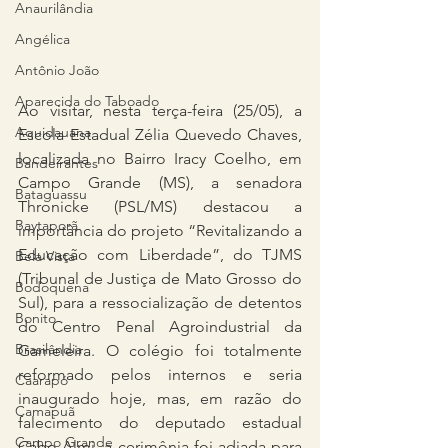
Anaurilândia
Angélica
Antônio João
Aparecida do Taboado
Ao visitar, nesta terça-feira (25/05), a 
Aquidauana
Escola Estadual Zélia Quevedo Chaves, 
localizada no Bairro Iracy Coelho, em 
Bandeirantes
Campo Grande (MS), a senadora 
Bataguassu
Thronicke (PSL/MS) destacou a 
Baytaporã
importância do projeto “Revitalizando a 
Educação com Liberdade”, do TJMS 
Bela Vista
(Tribunal de Justiça de Mato Grosso do 
Bodoquena
Sul), para a ressocialização de detentos 
Bonito
do Centro Penal Agroindustrial da 
Brasilândia
Gameleira. O colégio foi totalmente 
reformado pelos internos e seria 
Caarapó
inaugurado hoje, mas, em razão do 
Camapuã
falecimento do deputado estadual 
Campo Grande
Cabo Almi, a cerimônia foi adiada para 