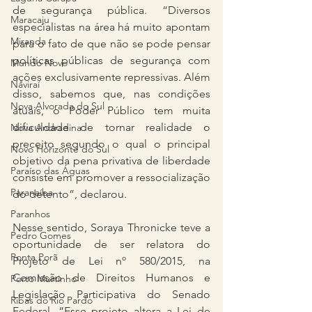
de segurança pública. “Diversos 
Maracaju
especialistas na área há muito apontam 
Miranda
para o fato de que não se pode pensar 
políticas públicas de segurança com 
Mundo Novo
ações exclusivamente repressivas. Além 
Naviraí
disso, sabemos que, nas condições 
Nova Alvorada do Sul
atuais, o Poder Público tem muita 
dificuldade de tornar realidade o 
Nova Andradina
preceito segundo o qual o principal 
Novo Horizonte do Sul
objetivo da pena privativa de liberdade 
Paraíso das Águas
consiste em promover a ressocialização 
Paranaíba
do detento”, declarou.
Paranhos
Nesse sentido, Soraya Thronicke teve a 
Pedro Gomes
oportunidade de ser relatora do 
Ponta Porã
Projeto de Lei nº 580/2015, na 
Comissão de Direitos Humanos e 
Porto Murtinho
Legislação Participativa do Senado 
Ribas do Rio Pardo
Federal. “Esse projeto altera a Lei de 