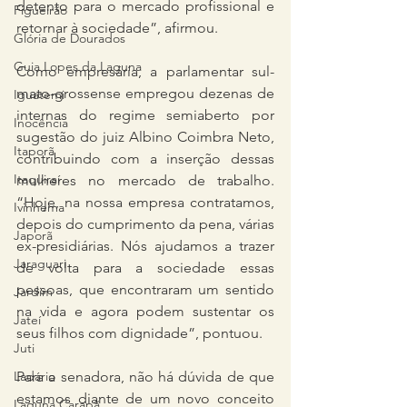
detento para o mercado profissional e 
Figueirão
retornar à sociedade”, afirmou.
Glória de Dourados
Guia Lopes da Laguna
Como empresária, a parlamentar sul-
mato-grossense empregou dezenas de 
Iguatemi
internas do regime semiaberto por 
Inocência
sugestão do juiz Albino Coimbra Neto, 
Itaporã
contribuindo com a inserção dessas 
Itaquiraí
mulheres no mercado de trabalho. 
“Hoje, na nossa empresa contratamos, 
Ivinhema
depois do cumprimento da pena, várias 
Japorã
ex-presidiárias. Nós ajudamos a trazer 
Jaraguari
de volta para a sociedade essas 
pessoas, que encontraram um sentido 
Jardim
na vida e agora podem sustentar os 
Jateí
seus filhos com dignidade”, pontuou.
Juti
Ladário
Para a senadora, não há dúvida de que 
estamos diante de um novo conceito 
Laguna Carapã