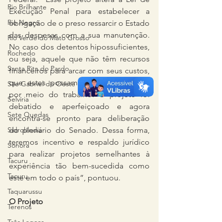
Rio Brilhante
Execução Penal para estabelecer a 
Rio Negro
obrigação de o preso ressarcir o Estado 
das despesas com a sua manutenção. 
Rio Verde do Mato Grosso
No caso dos detentos hipossuficientes, 
Rochedo
ou seja, aquele que não têm recursos 
Santa Rita do Pardo
financeiros para arcar com seus custos, 
que estes possam ressarcir o Estado 
São Gabriel do Oeste
por meio do trabalho. O projeto foi 
Selvíria
debatido e aperfeiçoado e agora 
Sete Quedas
encontra-se pronto para deliberação 
Sidrolândia
do plenário do Senado. Dessa forma, 
teremos incentivo e respaldo jurídico 
Sonora
para realizar projetos semelhantes à 
Tacuru
experiência tão bem-sucedida como 
Tacuru
este em todo o país”, pontuou.
Taquarussu
O Projeto
Terenos