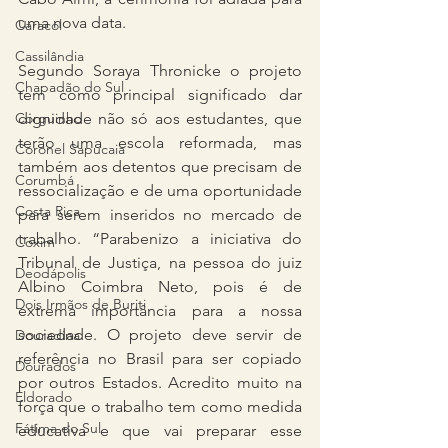
uma nova data.
Caracol
Cassilândia
Segundo Soraya Thronicke o projeto 
Chapadão do Sul
tem como principal significado dar 
Corguinho
dignidade não só aos estudantes, que 
terão uma escola reformada, mas 
Coronel Sapucaia
também aos detentos que precisam de 
Corumbá
ressocialização e de uma oportunidade 
Costa Rica
para serem inseridos no mercado de 
trabalho. “Parabenizo a iniciativa do 
Coxim
Tribunal de Justiça, na pessoa do juiz 
Deodápolis
Albino Coimbra Neto, pois é de 
Dois Irmãos de Buriti
extrema importância para a nossa 
sociedade. O projeto deve servir de 
Douradina
referência no Brasil para ser copiado 
Dourados
por outros Estados. Acredito muito na 
Eldorado
força que o trabalho tem como medida 
Fátima do Sul
educativa e que vai preparar esse 