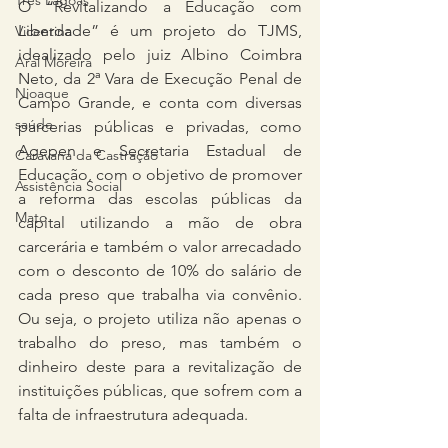
Três Lagoas
O “Revitalizando a Educação com 
Liberdade” é um projeto do TJMS, 
Vicentina
idealizado pelo juiz Albino Coimbra 
Aral Moreira
Neto, da 2ª Vara de Execução Penal de 
Nioaque
Campo Grande, e conta com diversas 
saúde
parcerias públicas e privadas, como 
Agepen e Secretaria Estadual de 
Caravana da Castração
Educação, com o objetivo de promover 
Assistência Social
a reforma das escolas públicas da 
Mato
capital utilizando a mão de obra 
carcerária e também o valor arrecadado 
com o desconto de 10% do salário de 
cada preso que trabalha via convênio. 
Ou seja, o projeto utiliza não apenas o 
trabalho do preso, mas também o 
dinheiro deste para a revitalização de 
instituições públicas, que sofrem com a 
falta de infraestrutura adequada.