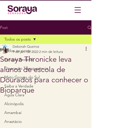
Post
Todos os posts
Deborah Queiroz
Todos os posts
9 de jun. de 2022
2 min de leitura
Soraya Thronicke leva
Senado Federal
alunos de escola de
Operação Transparência
Mato Grosso do Sul
Dourados para conhecer o
Saiba a Verdade
Bioparque
Água Clara
Alcinópolis
Amambaí
Anastácio