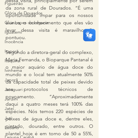
dessa visita, principalmente por serem 
Figueirão
da zona rural de Dourados. “É uma 
Glória de Dourados
oportunidade ímpar para os nossos 
alunos, o conhecimento que eles vão 
Guia Lopes da Laguna
levar dessa visita é maravilhoso”, 
Iguatemi
pontuou.
Inocência
Itaporã
Segundo a diretora-geral do complexo, 
Maria Fernanda, o Bioparque Pantanal é 
Itaquiraí
o maior aquário de água doce do 
Ivinhema
mundo e o local tem atualmente 50% 
Japorã
da capacidade total de peixes devido 
aos protocolos técnicos de 
Jaraguari
povoamento. “Aproximadamente 
Jardim
daqui a quatro meses terá 100% das 
Jateí
espécies. Nós temos 220 espécies de 
Juti
peixes de água doce e, dentre eles, 
pintado, dourado, entre outros. O 
Ladário
plantel hoje é em torno de 50 a 55%, 
Laguna Carapã