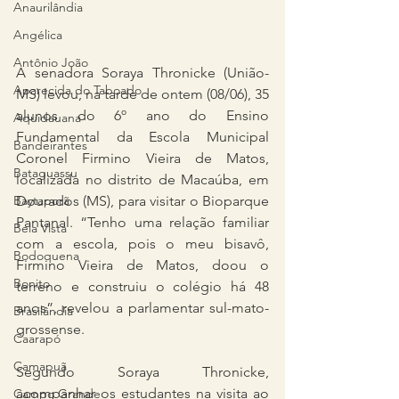
Anaurilândia
Angélica
Antônio João
A senadora Soraya Thronicke (União-
Aparecida do Taboado
MS) levou, na tarde de ontem (08/06), 35 
alunos do 6º ano do Ensino 
Aquidauana
Fundamental da Escola Municipal 
Bandeirantes
Coronel Firmino Vieira de Matos, 
Bataguassu
localizada no distrito de Macaúba, em 
Dourados (MS), para visitar o Bioparque 
Baytaporã
Pantanal. “Tenho uma relação familiar 
Bela Vista
com a escola, pois o meu bisavô, 
Bodoquena
Firmino Vieira de Matos, doou o 
Bonito
terreno e construiu o colégio há 48 
anos”, revelou a parlamentar sul-mato-
Brasilândia
grossense.
Caarapó
Camapuã
Segundo Soraya Thronicke, 
acompanhar os estudantes na visita ao 
Campo Grande