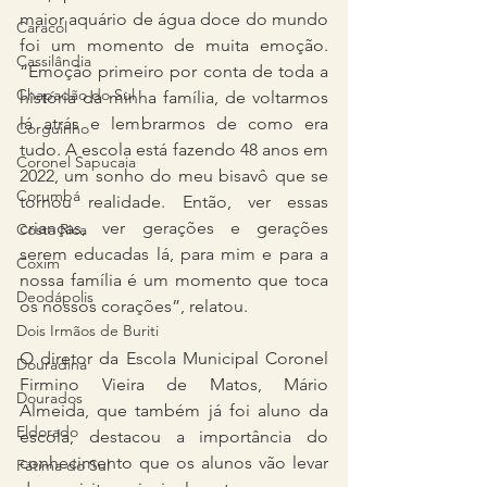
maior aquário de água doce do mundo 
Caracol
foi um momento de muita emoção. 
Cassilândia
“Emoção primeiro por conta de toda a 
Chapadão do Sul
história da minha família, de voltarmos 
lá atrás e lembrarmos de como era 
Corguinho
tudo. A escola está fazendo 48 anos em 
Coronel Sapucaia
2022, um sonho do meu bisavô que se 
Corumbá
tornou realidade. Então, ver essas 
crianças, ver gerações e gerações 
Costa Rica
serem educadas lá, para mim e para a 
Coxim
nossa família é um momento que toca 
Deodápolis
os nossos corações”, relatou.
Dois Irmãos de Buriti
O diretor da Escola Municipal Coronel 
Douradina
Firmino Vieira de Matos, Mário 
Dourados
Almeida, que também já foi aluno da 
Eldorado
escola, destacou a importância do 
conhecimento que os alunos vão levar 
Fátima do Sul