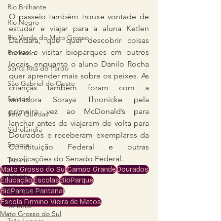
Rio Brilhante
O passeio também trouxe vontade de 
Rio Negro
estudar e viajar para a aluna Ketlen 
Rio Verde do Mato Grosso
Dandara, que quer descobrir coisas 
novas e visitar bioparques em outros 
Rochedo
locais, enquanto o aluno Danilo Rocha 
Santa Rita do Pardo
quer aprender mais sobre os peixes. As 
São Gabriel do Oeste
crianças também foram com a 
Selvíria
senadora Soraya Thronicke pela 
primeira vez ao McDonald’s para 
Sete Quedas
lanchar antes de viajarem de volta para 
Sidrolândia
Dourados e receberam exemplares da 
Sonora
Constituição Federal e outras 
publicações do Senado Federal.
Tacuru
Mato Grosso do Sul
Campo Grande
Dourados
Tacuru
Educação
Escolas
BioParque
Taquarussu
BioParque Pantanal
Escola Firmino Vieira de Matos
Terenos
Mato Grosso do Sul