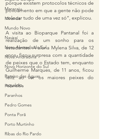
porque existem protocolos técnicos de 
Maracaju
povoamento em que a gente não pode 
colocar tudo de uma vez só”, explicou.
Miranda
Mundo Novo
A visita ao Bioparque Pantanal foi a 
Naviraí
realização de um sonho para os 
Nova Alvorada do Sul
estudantes. A aluna Mylena Silva, de 12 
anos, ficou surpresa com a quantidade 
Nova Andradina
de peixes que o Estado tem, enquanto 
Novo Horizonte do Sul
Guilherme Marques, de 11 anos, ficou 
Paraíso das Águas
feliz ao ver os maiores peixes do 
aquário.
Paranaíba
Paranhos
Pedro Gomes
Ponta Porã
Porto Murtinho
Ribas do Rio Pardo