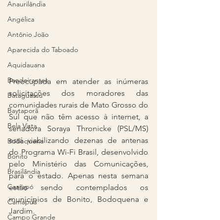
Anaurilândia
Angélica
Antônio João
Aparecida do Taboado
Aquidauana
Bandeirantes
Preocupada em atender as inúmeras 
solicitações dos moradores das 
Bataguassu
comunidades rurais de Mato Grosso do 
Baytaporã
Sul que não têm acesso à internet, a 
Bela Vista
senadora Soraya Thronicke (PSL/MS) 
está viabilizando dezenas de antenas 
Bodoquena
do Programa Wi-Fi Brasil, desenvolvido 
Bonito
pelo Ministério das Comunicações, 
Brasilândia
para o estado. Apenas nesta semana 
Caarapó
estão sendo contemplados os 
municípios de Bonito, Bodoquena e 
Camapuã
Jardim.
Campo Grande