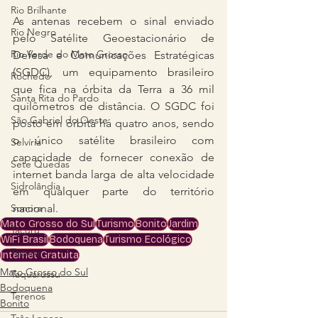
Rio Brilhante
As antenas recebem o sinal enviado 
Rio Negro
pelo Satélite Geoestacionário de 
Rio Verde do Mato Grosso
Defesa e Comunicações Estratégicas 
(SGDC), um equipamento brasileiro 
Rochedo
que fica na órbita da Terra a 36 mil 
Santa Rita do Pardo
quilômetros de distância. O SGDC foi 
São Gabriel do Oeste
posto em órbita há quatro anos, sendo 
o único satélite brasileiro com 
Selvíria
capacidade de fornecer conexão de 
Sete Quedas
internet banda larga de alta velocidade 
Sidrolândia
em qualquer parte do território 
Sonora
nacional.
Mato Grosso do Sul
Turismo
Bonito
Jardim
Tacuru
WiFi Brasil
Bodoquena
Turismo Ecológico
Tacuru
Internet Gratuita
Mato Grosso do Sul
Taquarussu
Bodoquena
Terenos
Bonito