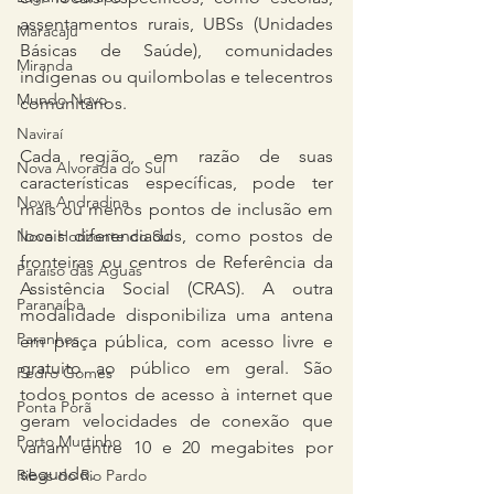
assentamentos rurais, UBSs (Unidades 
Maracaju
Básicas de Saúde), comunidades 
Miranda
indígenas ou quilombolas e telecentros 
Mundo Novo
comunitários.
Naviraí
Cada região, em razão de suas 
Nova Alvorada do Sul
características específicas, pode ter 
Nova Andradina
mais ou menos pontos de inclusão em 
locais diferenciados, como postos de 
Novo Horizonte do Sul
fronteiras ou centros de Referência da 
Paraíso das Águas
Assistência Social (CRAS). A outra 
Paranaíba
modalidade disponibiliza uma antena 
Paranhos
em praça pública, com acesso livre e 
gratuito ao público em geral. São 
Pedro Gomes
todos pontos de acesso à internet que 
Ponta Porã
geram velocidades de conexão que 
Porto Murtinho
variam entre 10 e 20 megabites por 
segundo.
Ribas do Rio Pardo