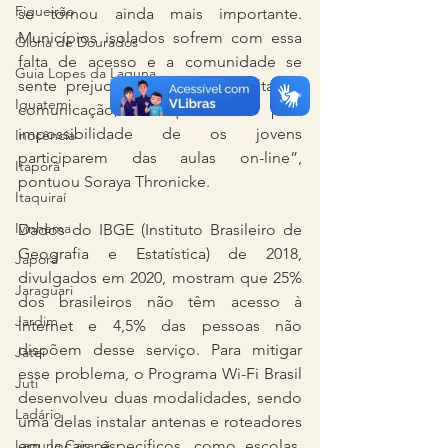
Figueirão
se tornou ainda mais importante. 
Municípios isolados sofrem com essa 
Glória de Dourados
falta de acesso e a comunidade se 
Guia Lopes da Laguna
sente prejudicada tanto pela falta de 
Iguatemi
comunicação, quanto pela 
impossibilidade de os jovens 
Inocência
participarem das aulas on-line”, 
Itaporã
pontuou Soraya Thronicke.
Itaquiraí
Ivinhema
Dados do IBGE (Instituto Brasileiro de 
Geografia e Estatística) de 2018, 
Japorã
divulgados em 2020, mostram que 25% 
Jaraguari
dos brasileiros não têm acesso à 
Jardim
internet e 4,5% das pessoas não 
dispõem desse serviço. Para mitigar 
Jateí
esse problema, o Programa Wi-Fi Brasil 
Juti
desenvolveu duas modalidades, sendo 
Ladário
uma delas instalar antenas e roteadores 
Laguna Carapã
em locais específicos, como escolas, 