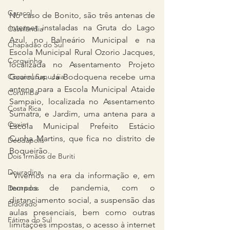
Caracol
No caso de Bonito, são três antenas de 
internet instaladas na Gruta do Lago 
Cassilândia
Azul, no Balneário Municipal e na 
Chapadão do Sul
Escola Municipal Rural Ozorio Jacques, 
Corguinho
localizada no Assentamento Projeto 
Coronel Sapucaia
Guaicurus. Já Bodoquena recebe uma 
antena para a Escola Municipal Ataide 
Corumbá
Sampaio, localizada no Assentamento 
Costa Rica
Sumatra, e Jardim, uma antena para a 
Coxim
Escola Municipal Prefeito Estácio 
Cunha Martins, que fica no distrito de 
Deodápolis
Boqueirão.
Dois Irmãos de Buriti
Douradina
“Vivemos na era da informação e, em 
tempos de pandemia, com o 
Dourados
distanciamento social, a suspensão das 
Eldorado
aulas presenciais, bem como outras 
Fátima do Sul
limitações impostas, o acesso à internet 