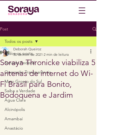
Post
Todos os posts
Deborah Queiroz
Todos os posts
30 de nov. de 2021
2 min de leitura
Soraya Thronicke viabiliza 5
Senado Federal
antenas de internet do Wi-
Operação Transparência
Mato Grosso do Sul
Fi Brasil para Bonito,
Saiba a Verdade
Bodoquena e Jardim
Água Clara
Alcinópolis
Amambaí
Anastácio