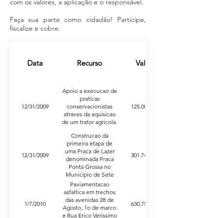
com os valores, a aplicação e o responsável.
Faça sua parte como cidadão! Participe,
fiscalize e cobre.
Data
Recurso
Valor
Apoio a execucao de
praticas
12/31/2009
conservacionistas
125.000,00
atraves da aquisicao
de um trator agricola.
Construcao da
primeira etapa de
uma Praca de Lazer
12/31/2009
301.743,47
denominada Praca
Ponta Grossa no
Municipio de Sete
Quedas - MS.
Paviamentacao
asfaltica em trechos
das avenidas 28 de
1/7/2010
630.752,46
Agosto, 1o de marco
e Rua Erico Verissimo