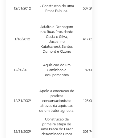
Ipora; e -Rua Getulio
- Construcao de uma
Vargas, entre Avenida
12/31/2012
587.290,82
Praca Publica.
Ipora e Avenida 28 de
Agosto. Execucao de
Drenagem nas
Asfalto e Drenagem
seguintes ruas do
nas Ruas Presidente
Municipio de Sete
Quedas/MS: -Rua
Costa e Silva,
1/18/2012
417.020,95
Castelo Branco, entre
Juscelino
Kubitscheck,Santos
Avenida 28 de
Agosto e Avenida
Dumont e Ozorio
Ipora; e -Avenida 28
Duque Estrada.
de Agosto, entre Rua
Aquisicao de um
Erico Verissimo e Rua
12/30/2011
Caminhao e
189.000,00
Castelo Branco.
equipamentos
Apoio a execucao de
praticas
12/31/2009
conservacionistas
125.000,00
atraves da aquisicao
de um trator agricola.
Construcao da
primeira etapa de
uma Praca de Lazer
12/31/2009
301.743,47
denominada Praca