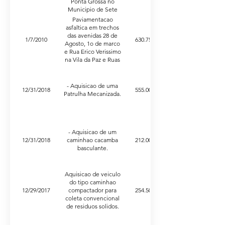
Ponta Grossa no
Municipio de Sete
Quedas - MS.
Paviamentacao
asfaltica em trechos
das avenidas 28 de
1/7/2010
630.752,46
Agosto, 1o de marco
e Rua Erico Verissimo
na Vila da Paz e Ruas
Beija Flor, Said
Saifedine, Andorinha,
Macuco, Sabia e
- Aquisicao de uma
12/31/2018
555.000,00
Curio no Conjunto
Patrulha Mecanizada.
Ipora.
- Aquisicao de um
12/31/2018
caminhao cacamba
212.000,00
basculante.
Aquisicao de veiculo
do tipo caminhao
12/29/2017
compactador para
254.500,00
coleta convencional
de residuos solidos.