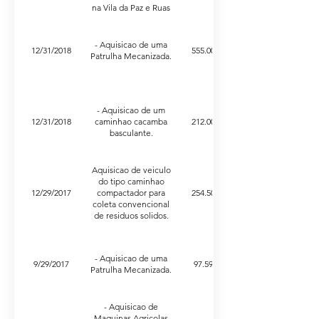
na Vila da Paz e Ruas
Beija Flor, Said
Saifedine, Andorinha,
Macuco, Sabia e
- Aquisicao de uma
12/31/2018
555.000,00
Curio no Conjunto
Patrulha Mecanizada.
Ipora.
- Aquisicao de um
12/31/2018
caminhao cacamba
212.000,00
basculante.
Aquisicao de veiculo
do tipo caminhao
12/29/2017
compactador para
254.500,00
coleta convencional
de residuos solidos.
- Aquisicao de uma
9/29/2017
97.597,60
Patrulha Mecanizada.
- Aquisicao de
Maquinas Agricolas