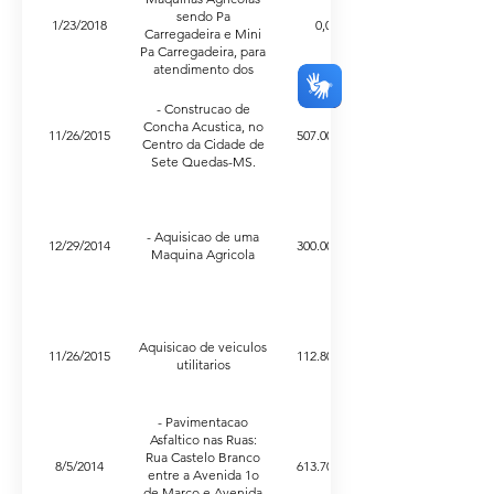
sendo Pa
1/23/2018
0,00
Carregadeira e Mini
Pa Carregadeira, para
atendimento dos
pequenos e medios
produtores rural.
- Construcao de
Concha Acustica, no
11/26/2015
507.000,00
Centro da Cidade de
Sete Quedas-MS.
- Aquisicao de uma
12/29/2014
300.000,00
Maquina Agricola
Aquisicao de veiculos
11/26/2015
112.800,00
utilitarios
- Pavimentacao
Asfaltico nas Ruas:
Rua Castelo Branco
8/5/2014
613.705,40
entre a Avenida 1o
de Marco e Avenida