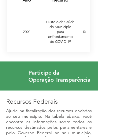
Custeio da Saúde
do Município
2020
para
R$ 210.177,00
enfrentamento
do COVID 19
Participe da
Operação Transparência
Recursos Federais
Ajude na fiscalização dos recursos enviados
ao seu município. Na tabela abaixo, você
encontra as informações sobre todos os
recursos destinados pelos parlamentares e
pelo Governo Federal ao seu município,