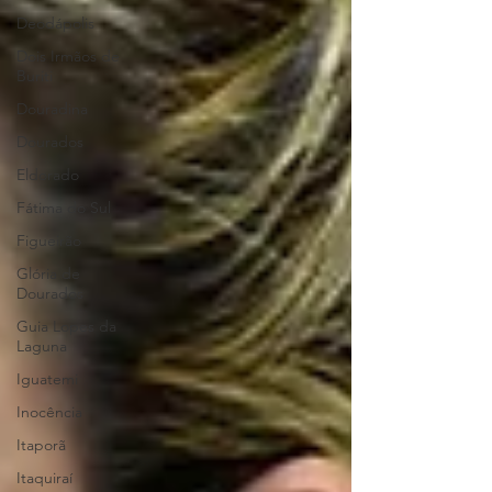
Deodápolis
Dois Irmãos de
Buriti
Douradina
Dourados
Eldorado
Fátima do Sul
Figueirão
Glória de
Dourados
Guia Lopes da
Laguna
Iguatemi
Inocência
Itaporã
Itaquiraí