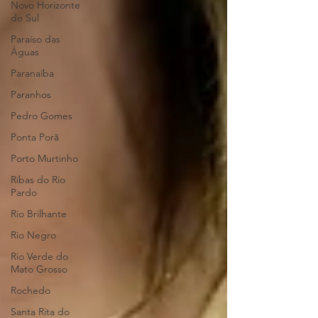
Novo Horizonte
do Sul
Paraíso das
Águas
Paranaíba
Paranhos
Pedro Gomes
Ponta Porã
Porto Murtinho
Ribas do Rio
Pardo
Rio Brilhante
Rio Negro
Rio Verde do
Mato Grosso
Rochedo
Santa Rita do