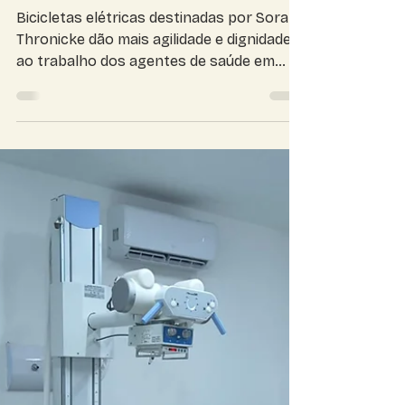
que atuam na linha de
frente da saúde em MS
Bicicletas elétricas destinadas por Soraya
Thronicke dão mais agilidade e dignidade
ao trabalho dos agentes de saúde em
Itaporã Todos os dias, antes mesmo de
boa parte da cidade acordar, Lidinéia
Zandona Santos já está nas ruas. Há dez
anos atuando como agente comunitária
de saúde em Itaporã, ela conhece de
perto a realidade de dezenas de famílias,
os desafios silenciosos das comunidades
e a importância de um olhar atento
dentro de cada casa visitada. Por muito
tempo, a rotin