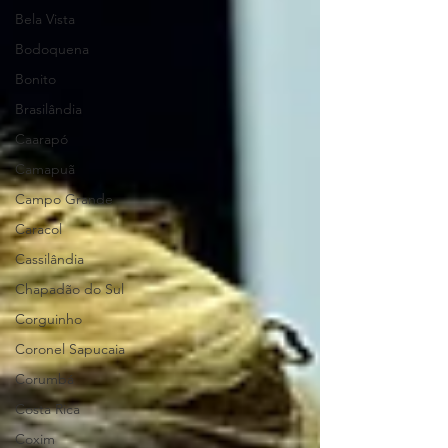
Bela Vista
Bodoquena
Bonito
Brasilândia
Caarapó
Camapuã
Campo Grande
Caracol
Cassilândia
Chapadão do Sul
Corguinho
Coronel Sapucaia
Corumbá
Costa Rica
Coxim