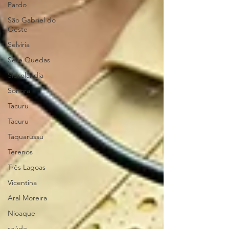
Pardo
São Gabriel do
Oeste
Selvíria
Sete Quedas
Sidrolândia
Sonora
Tacuru
Tacuru
Taquarussu
Terenos
Três Lagoas
Vicentina
Aral Moreira
Nioaque
saúde