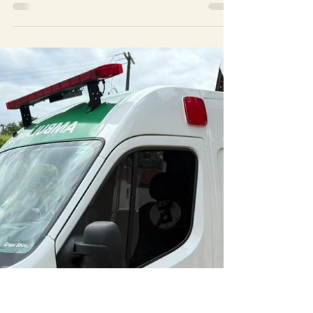
digital em Bandeirantes
O Hospital Municipal João Carneiro de
Mendonça, em Bandeirantes, passou a
contar com um novo aparelho de raio-X
digital adquirido com recursos destinados
pela senadora Soraya Thronicke. O
equipamento reforça a estrutura da
saúde pública no município, amplia a
capacidade de atendimento e contribui
para zerar a fila de espera por exames de
imagem. O equipamento foi adquirido em
dezembro de 2020, por meio de emenda
parlamentar da senadora, mas
permaneceu armazenado até a conclus