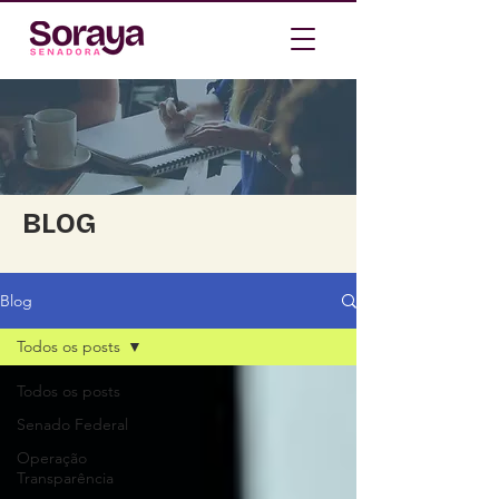
BLOG
Blog
Todos os posts
Todos os posts
Senado Federal
Operação
Transparência