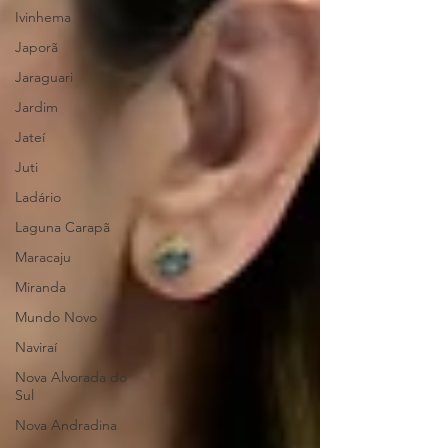
Ivinhema
Japorã
Jaraguari
Jardim
Jateí
Juti
Ladário
Laguna Carapã
Maracaju
Miranda
Mundo Novo
Naviraí
Nova Alvorada do
Sul
Nova Andradina