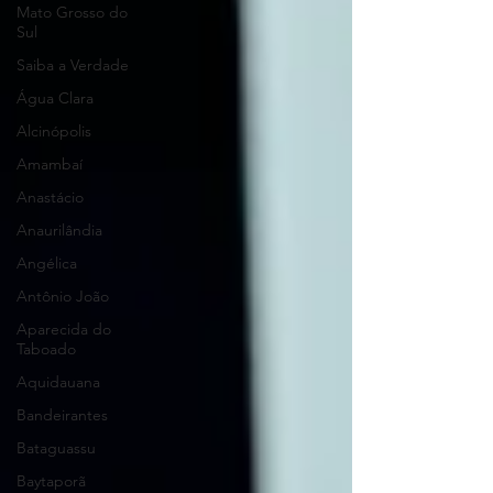
Mato Grosso do
Sul
Saiba a Verdade
Água Clara
Alcinópolis
Amambaí
Anastácio
Anaurilândia
Angélica
Antônio João
Aparecida do
Taboado
Aquidauana
Bandeirantes
Bataguassu
Baytaporã