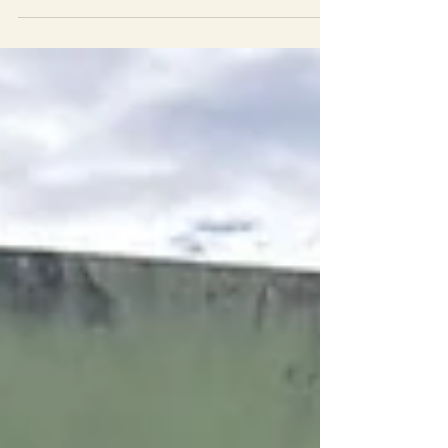
(PSB-MS) resultou no pagamento de mais
R$ 4,2 milhões em emendas durante o
mês de julho para beneficiar os municípios
de Corumbá, Rio Brilhante, Miranda e
Fátima do Sul, além da Polícia Federal em
Mato Grosso do Sul. Os investimentos
priorizam o fortalecimento da saúde
pública, sem deixar de contemplar áreas
estratégicas como segurança e
desenvolvimento rural. A s