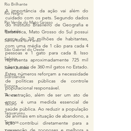
Rio Brilhante
A importância da ação vai além do 
Rio Negro
cuidado com os pets. Segundo dados 
Rio Verde do Mato Grosso
do Instituto Brasileiro de Geografia e 
Rochedo
Estatística, Mato Grosso do Sul possui 
cerca de 2,9 milhões de habitantes, 
Santa Rita do Pardo
com uma média de 1 cão para cada 4 
São Gabriel do Oeste
pessoas e 1 gato para cada 8. Isso 
Selvíria
representa aproximadamente 725 mil 
cães e mais de 360 mil gatos no Estado. 
Sete Quedas
Estes números reforçam a necessidade 
Sidrolândia
de políticas públicas de controle 
Sonora
populacional responsável.
Tacuru
A castração, além de ser um ato de 
amor, é uma medida essencial de 
Tacuru
saúde pública. Ao reduzir a população 
Taquarussu
de animais em situação de abandono, a 
Terenos
ação contribui diretamente para a 
prevenção de zoonoses e melhora a 