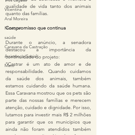
Três Lagoas
qualidade de vida tanto dos animais 
Vicentina
quanto das famílias.
Aral Moreira
Compromisso que continua
Nioaque
saúde
Durante o anúncio, a senadora 
Caravana da Castração
destacou a importância da 
Assistência Social
continuidade do projeto:
“Castrar é um ato de amor e de 
Mato
responsabilidade. Quando cuidamos 
da saúde dos animais, também 
estamos cuidando da saúde humana. 
Essa Caravana mostrou que os pets são 
parte das nossas famílias e merecem 
atenção, cuidado e dignidade. Por isso, 
lutamos para investir mais R$ 2 milhões 
para garantir que os municípios que 
ainda não foram atendidos também 