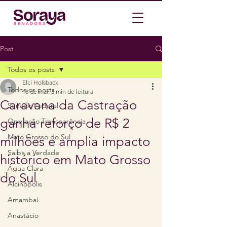
Post
Todos os posts
Elci Holsback
Todos os posts
18 de mar.
3 min de leitura
Caravana da Castração
Senado Federal
ganha reforço de R$ 2
Operação Transparência
Mato Grosso do Sul
milhões e amplia impacto
Saiba a Verdade
histórico em Mato Grosso
Água Clara
do Sul
Alcinópolis
Amambaí
Anastácio