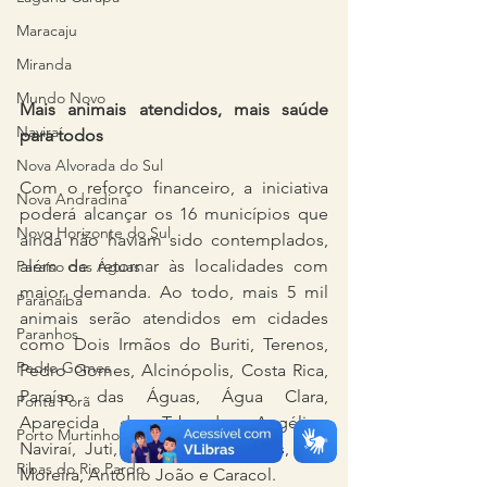
Maracaju
Miranda
Mundo Novo
Mais animais atendidos, mais saúde 
Naviraí
para todos
Nova Alvorada do Sul
Com o reforço financeiro, a iniciativa 
Nova Andradina
poderá alcançar os 16 municípios que 
Novo Horizonte do Sul
ainda não haviam sido contemplados, 
além de retornar às localidades com 
Paraíso das Águas
maior demanda. Ao todo, mais 5 mil 
Paranaíba
animais serão atendidos em cidades 
Paranhos
como Dois Irmãos do Buriti, Terenos, 
Pedro Gomes
Pedro Gomes, Alcinópolis, Costa Rica, 
Paraíso das Águas, Água Clara, 
Ponta Porã
Aparecida do Taboado, Angélica, 
Porto Murtinho
Naviraí, Juti, Amambai, Paranhos, Aral 
Ribas do Rio Pardo
Moreira, Antônio João e Caracol.