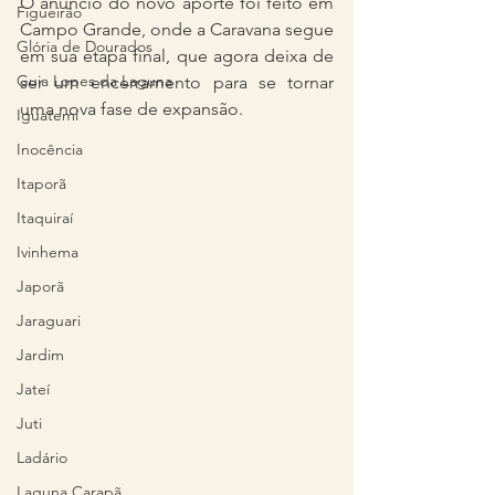
O anúncio do novo aporte foi feito em 
Figueirão
Campo Grande, onde a Caravana segue 
Glória de Dourados
em sua etapa final, que agora deixa de 
Guia Lopes da Laguna
ser um encerramento para se tornar 
uma nova fase de expansão.
Iguatemi
Inocência
Itaporã
Itaquiraí
Ivinhema
Japorã
Jaraguari
Jardim
Jateí
Juti
Ladário
Laguna Carapã