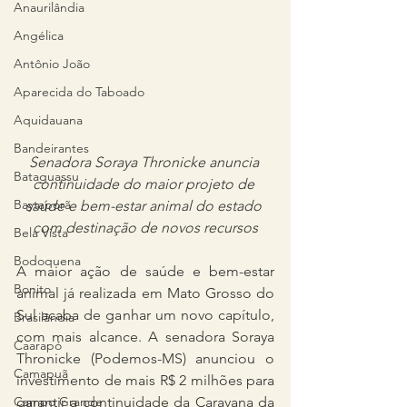
Anaurilândia
Angélica
Antônio João
Aparecida do Taboado
Aquidauana
Bandeirantes
Senadora Soraya Thronicke anuncia 
Bataguassu
continuidade do maior projeto de 
Baytaporã
saúde e bem-estar animal do estado 
com destinação de novos recursos
Bela Vista
Bodoquena
A maior ação de saúde e bem-estar 
Bonito
animal já realizada em Mato Grosso do 
Sul acaba de ganhar um novo capítulo, 
Brasilândia
com mais alcance. A senadora Soraya 
Caarapó
Thronicke (Podemos-MS) anunciou o 
Camapuã
investimento de mais R$ 2 milhões para 
garantir a continuidade da Caravana da 
Campo Grande