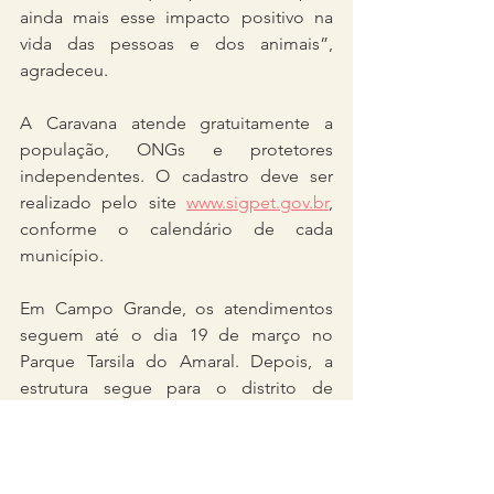
ainda mais esse impacto positivo na 
vida das pessoas e dos animais”, 
agradeceu.
A Caravana atende gratuitamente a 
população, ONGs e protetores 
independentes. O cadastro deve ser 
realizado pelo site 
www.sigpet.gov.br
, 
conforme o calendário de cada 
município.
Em Campo Grande, os atendimentos 
seguem até o dia 19 de março no 
Parque Tarsila do Amaral. Depois, a 
estrutura segue para o distrito de 
Rochedinho, de 23 a 25 de março; para 
Anhanduí, de 26 a 28 de março; e, entre 
os dias 31 de março e 10 de abril, estará 
no Parque Jacques da Luz.