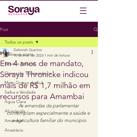
Post
Todos os posts
Deborah Queiroz
Todos os posts
18 de mai. de 2023
1 min de leitura
Em 4 anos de mandato,
Senado Federal
Soraya Thronicke indicou
Operação Transparência
Mato Grosso do Sul
mais de R$ 1,7 milhão em
Saiba a Verdade
recursos para Amambai
Água Clara
As emendas da parlamentar 
Alcinópolis
contemplam especialmente a saúde e 
a agricultura familiar do município
Amambaí
Anastácio