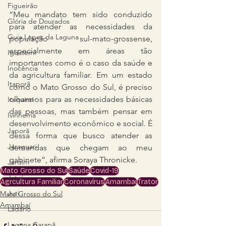
Figueirão
“Meu mandato tem sido conduzido 
Glória de Dourados
para atender as necessidades da 
Guia Lopes da Laguna
população sul-mato-grossense, 
especialmente em áreas tão 
Iguatemi
importantes como é o caso da saúde e 
Inocência
da agricultura familiar. Em um estado 
Itaporã
como o Mato Grosso do Sul, é preciso 
olharmos para as necessidades básicas 
Itaquiraí
das pessoas, mas também pensar em 
Ivinhema
desenvolvimento econômico e social. É 
Japorã
dessa forma que busco atender as 
Jaraguari
demandas que chegam ao meu 
gabinete”, afirma Soraya Thronicke. 
Jardim
Mato Grosso do Sul
Saúde
Covid-19
Jateí
Agrcultura Familiar
Coronavírus
Amambai
Trator
Juti
Mato Grosso do Sul
Amambaí
Ladário
Laguna Carapã