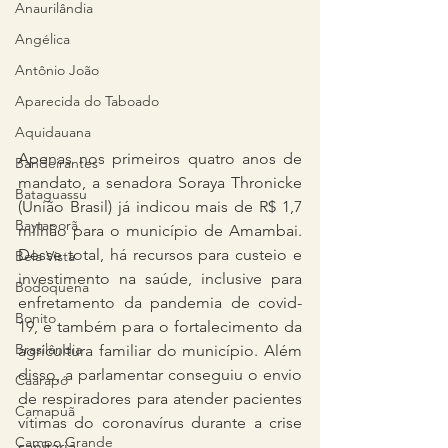
Anaurilândia
Angélica
Antônio João
Aparecida do Taboado
Aquidauana
Apenas nos primeiros quatro anos de 
Bandeirantes
mandato, a senadora Soraya Thronicke 
Bataguassu
(União Brasil) já indicou mais de R$ 1,7 
Baytaporã
milhão para o município de Amambai. 
Desse total, há recursos para custeio e 
Bela Vista
investimento na saúde, inclusive para 
Bodoquena
enfretamento da pandemia de covid-
Bonito
19, e também para o fortalecimento da 
Brasilândia
agricultura familiar do município. Além 
disso, a parlamentar conseguiu o envio 
Caarapó
de respiradores para atender pacientes 
Camapuã
vítimas do coronavírus durante a crise 
Campo Grande
sanitária. 