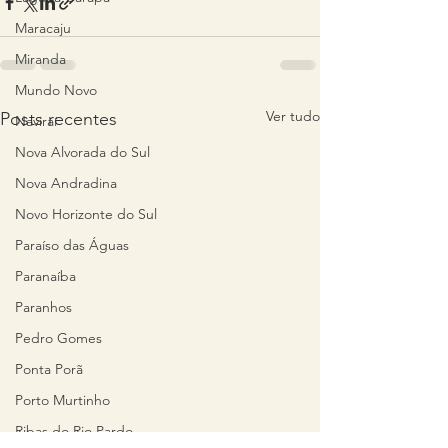
Maracaju
Miranda
Mundo Novo
Ver tudo
Posts recentes
Naviraí
Nova Alvorada do Sul
Nova Andradina
Novo Horizonte do Sul
Paraíso das Águas
Paranaíba
Paranhos
Pedro Gomes
Ponta Porã
Porto Murtinho
Ribas do Rio Pardo