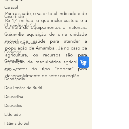
Caracol
Para a saúde, o valor total indicado é de 
Cassilândia
R$ 1,4 milhão, o que inclui custeio e a 
Chapadão do Sul
compra de equipamentos e materiais, 
Corguinho
além da aquisição de uma unidade 
móvel de saúde para atender a 
Coronel Sapucaia
população de Amambai. Já no caso da 
Corumbá
agricultura, os recursos são para 
Costa Rica
aquisição de maquinários agrícolas e 
um trator do tipo “bobcat” para 
Coxim
desenvolvimento do setor na região. 
Deodápolis
Dois Irmãos de Buriti
Douradina
Dourados
Eldorado
Fátima do Sul